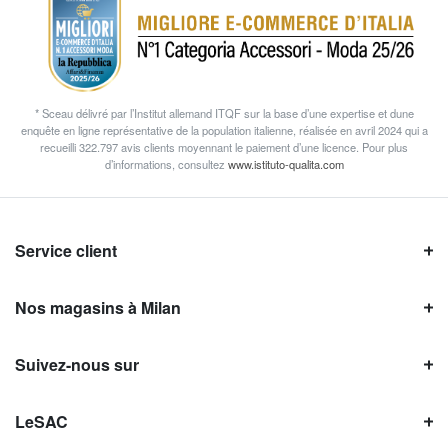
* Sceau délivré par l’Institut allemand ITQF sur la base d’une expertise et dune
enquête en ligne représentative de la population italienne, réalisée en avril 2024 qui a
recueilli 322.797 avis clients moyennant le paiement d’une licence. Pour plus
d’informations, consultez
www.istituto-qualita.com
Service client
Nos magasins à Milan
Suivez-nous sur
LeSAC