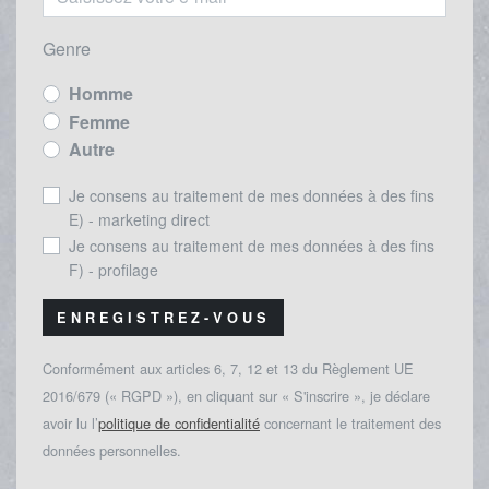
Genre
Homme
Femme
Autre
Je consens au traitement de mes données à des fins
E) - marketing direct
Je consens au traitement de mes données à des fins
F) - profilage
ENREGISTREZ-VOUS
Conformément aux articles 6, 7, 12 et 13 du Règlement UE
2016/679 (« RGPD »), en cliquant sur « S'inscrire », je déclare
avoir lu l’
politique de confidentialité
concernant le traitement des
données personnelles.