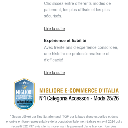
Choisissez entre différents modes de
paiement, les plus utilisés et les plus
sécurisés.
Lire la suite
Expérience et fiabilité
Avec trente ans d'expérience consolidée,
une histoire de professionnalisme et
d'efficacité
Lire la suite
* Sceau délivré par l’Institut allemand ITQF sur la base d’une expertise et dune
enquête en ligne représentative de la population italienne, réalisée en avril 2024 qui a
recueilli 322.797 avis clients moyennant le paiement d’une licence. Pour plus