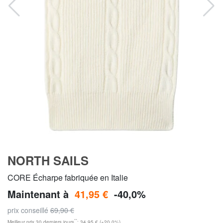
NORTH SAILS
CORE Écharpe fabriquée en Italie
Maintenant à
41,95 €
-40,0%
prix conseillé
69,90 €
**
Meilleur prix 30 derniers jours
: 34,95 € (+20,0%)