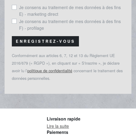
Je consens au traitement de mes données à des fins
E) - marketing direct
Je consens au traitement de mes données à des fins
F) - profilage
ENREGISTREZ-VOUS
Conformément aux articles 6, 7, 12 et 13 du Règlement UE
2016/679 (« RGPD »), en cliquant sur « S'inscrire », je déclare
avoir lu l’
politique de confidentialité
concernant le traitement des
données personnelles.
Livraison rapide
Lire la suite
Paiements