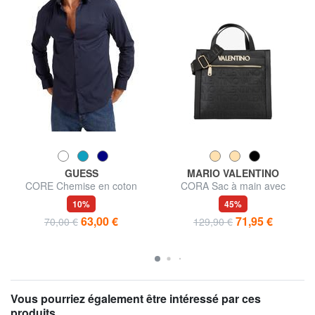
GUESS
MARIO VALENTINO
CORE Chemise en coton
CORA Sac à main avec
extensible
bandoulière
10%
45%
63,00 €
71,95 €
70,00 €
129,90 €
Vous pourriez également être intéressé par ces
produits