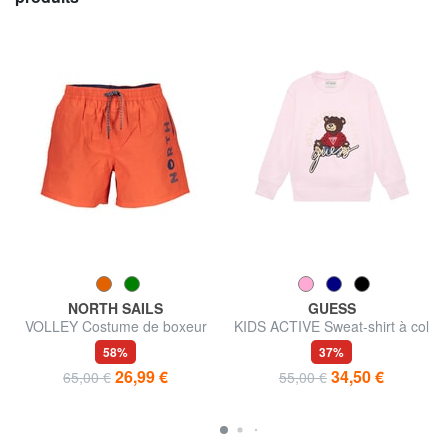
NORTH SAILS
GUESS
VOLLEY Costume de boxeur
KIDS ACTIVE Sweat-shirt à col
avec logo latéral
rond pour filles
58%
37%
26,99 €
34,50 €
65,00 €
55,00 €