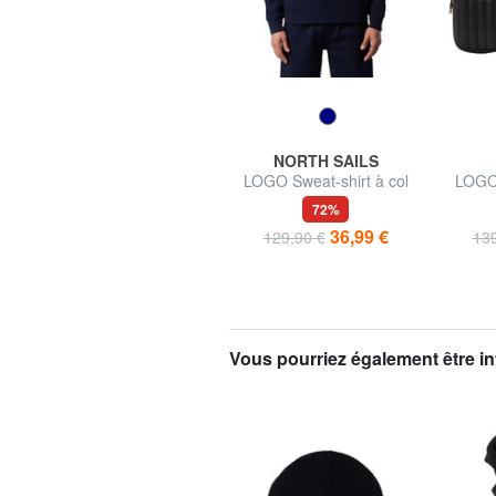
EASTPAK
NORTH SAILS
PADDED PAKR Sac à dos
LOGO Sweat-shirt à col
LOGO 
rond
55,00 €
de 85,00 €
72%
36,99 €
129,90 €
139
Vous pourriez également être in