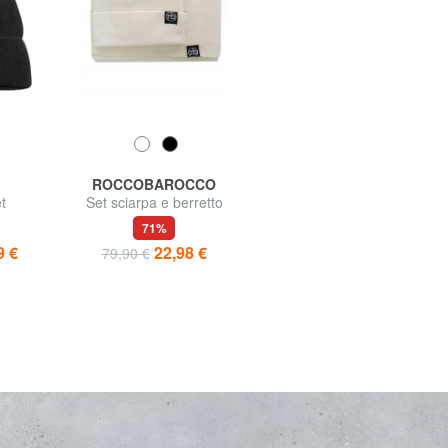
ROCCOBAROCCO
COLMAR
t
Set sciarpa e berretto
UNCOMMON Doudoune
beanie
matelassée à capuche
71%
57%
9 €
22,98 €
114,60 €
79,90 €
269,00 €