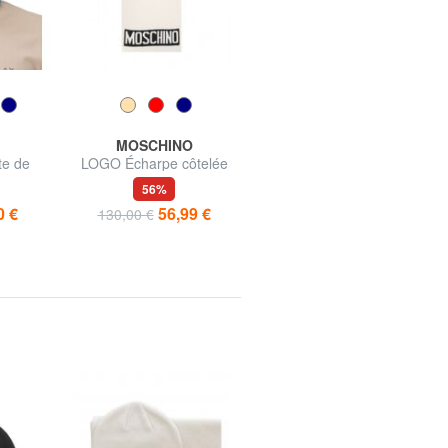
MOSCHINO
LOVE MOSCHINO
e de
LOGO Écharpe côtelée
LOGO Mini sac à
bandoulière
56%
46%
0 €
56,99 €
104,50 €
130,00 €
195,00 €