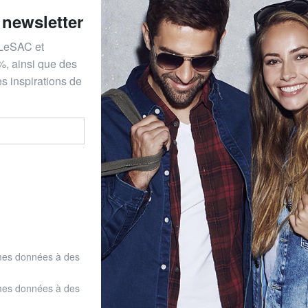
 newsletter
 LeSAC et
%, ainsi que des
s inspirations de
mes données à des
mes données à des