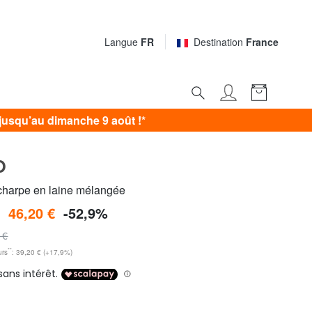
Langue
FR
Destination
France
usqu’au dimanche 9 août !*
O
arpe en laine mélangée
à
46,20 €
-52,9%
 €
**
urs
: 39,20 € (+17,9%)