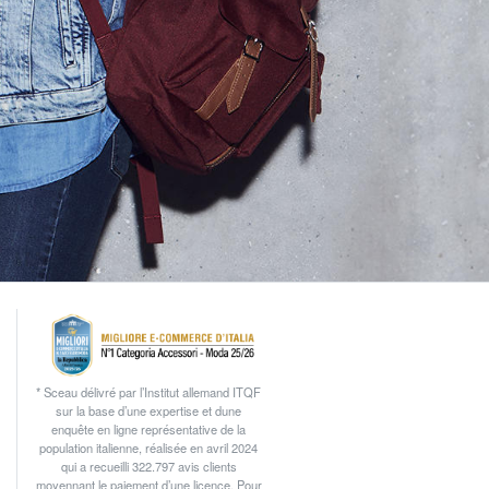
* Sceau délivré par l’Institut allemand ITQF
sur la base d’une expertise et dune
enquête en ligne représentative de la
population italienne, réalisée en avril 2024
qui a recueilli 322.797 avis clients
moyennant le paiement d’une licence. Pour