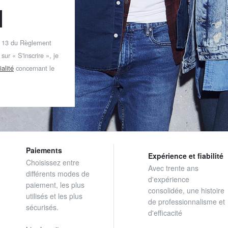
t 13 du Règlement
ur « S'inscrire », je
ialité
concernant le
Paiements
Expérience et fiabilité
Choisissez entre
Avec trente ans
différents modes de
d'expérience
paiement, les plus
consolidée, une histoire
utilisés et les plus
de professionnalisme et
sécurisés.
d'efficacité