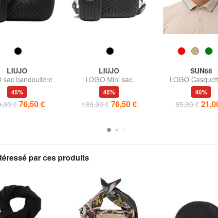
LIUJO
LIUJO
SUN68
sac bandoulière
LOGO Mini sac
LOGO Casquett
bandoulière
baseball
45%
45%
40%
76,50 €
76,50 €
21,0
,00 €
139,00 €
35,00 €
téressé par ces produits