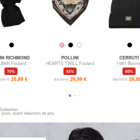
HN RICHMOND
POLLINI
CERRUTI
LBAN Foulard
HEARTS TWILL Foulard
1981 Bonne
70%
45%
60%
26,99 €
26,99 €
26,9
,00 €
49,00 €
68,00 €
 Collection
s jours, avant réduction de prix.