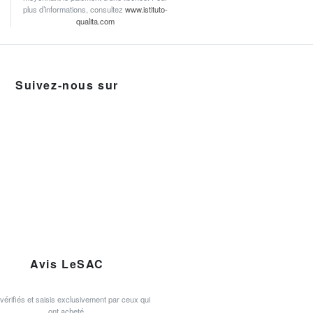
plus d’informations, consultez
www.istituto-
qualita.com
Suivez-nous sur
Avis LeSAC
 vérifiés et saisis exclusivement par ceux qui
ont acheté.