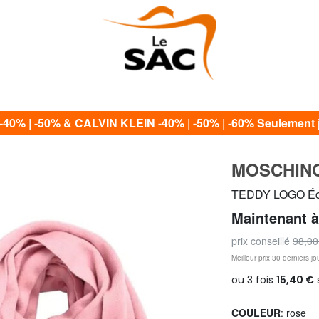
0% | -50% & CALVIN KLEIN -40% | -50% | -60% Seulement j
MOSCHIN
TEDDY LOGO Éch
Maintenant 
prix conseillé
98,00
Meilleur prix 30 derniers jo
COULEUR
: rose