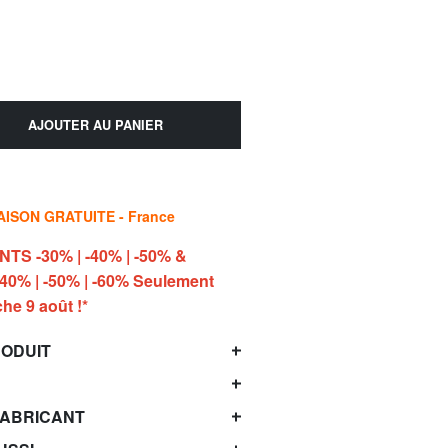
AJOUTER AU PANIER
AISON GRATUITE - France
S -30% | -40% | -50% &
40% | -50% | -60% Seulement
he 9 août !*
RODUIT
FABRICANT