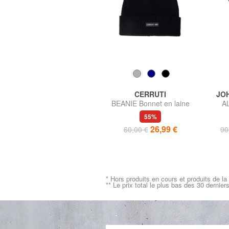
TOMMY HILFIGER
CERRUTI
JO
TH LOGO Mini sac
BEANIE Bonnet en laine
A
bandoulière
43%
55%
56,95 €
26,99 €
99,90 €
60,00 €
90
* Hors produits en cours et produits de la
** Le prix total le plus bas des 30 dernier