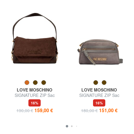
LOVE MOSCHINO
LOVE MOSCHINO
SIGNATURE ZIP Sac
SIGNATURE ZIP Sac
bandoulière ajustable
bandoulière ajustable
16%
16%
159,00 €
151,00 €
190,00 €
180,00 €