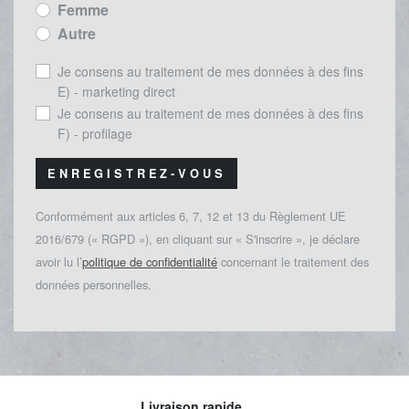
Femme
Autre
Je consens au traitement de mes données à des fins
E) - marketing direct
Je consens au traitement de mes données à des fins
F) - profilage
ENREGISTREZ-VOUS
Conformément aux articles 6, 7, 12 et 13 du Règlement UE
2016/679 (« RGPD »), en cliquant sur « S'inscrire », je déclare
avoir lu l’
politique de confidentialité
concernant le traitement des
données personnelles.
Livraison rapide