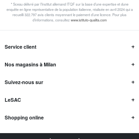
* Sceau délivré par l’Institut allemand ITQF sur la base d’une expertise et dune
enquête en ligne représentative de la population italienne, réalisée en avril 2024 qui a
recueilli 322.797 avis clients moyennant le paiement d’une licence. Pour plus
d’informations, consultez
www.istituto-qualita.com
Service client
Nos magasins à Milan
Suivez-nous sur
LeSAC
Shopping online
Avis LeSAC