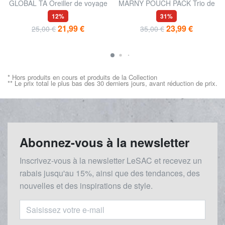
GLOBAL TA Oreiller de voyage
MARNY POUCH PACK Trio de
en mousse à mémoire de
sachets apporte tout
12%
31%
forme
21,99 €
23,99 €
25,00 €
35,00 €
* Hors produits en cours et produits de la Collection
** Le prix total le plus bas des 30 derniers jours, avant réduction de prix.
Abonnez-vous à la newsletter
Inscrivez-vous à la newsletter LeSAC et recevez un
rabais
jusqu'au 1
5%, ainsi que des tendances, des
nouvelles et des inspirations de style.