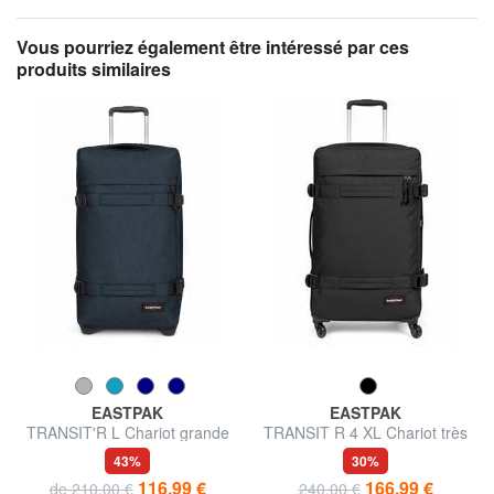
Vous pourriez également être intéressé par ces
produits similaires
EASTPAK
EASTPAK
TRANSIT'R L Chariot grande
TRANSIT R 4 XL Chariot très
taille
grand
43%
30%
116,99 €
166,99 €
de 210,00 €
240,00 €