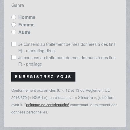
Genre
Homme
Femme
Autre
Je consens au traitement de mes données à des fins
E) - marketing direct
Je consens au traitement de mes données à des fins
F) - profilage
ENREGISTREZ-VOUS
Conformément aux articles 6, 7, 12 et 13 du Règlement UE
2016/679 (« RGPD »), en cliquant sur « S'inscrire », je déclare
avoir lu l’
politique de confidentialité
concernant le traitement des
données personnelles.