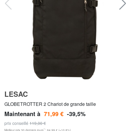
LESAC
GLOBETROTTER 2 Chariot de grande taille
Maintenant à
71,99 €
-39,5%
prix conseillé
119,00 €
**
Meilleur prix 30 derniers jours
: 64,99 € (+10,8%)