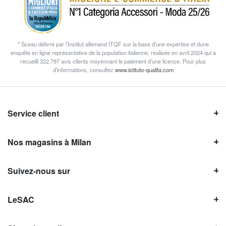
* Sceau délivré par l’Institut allemand ITQF sur la base d’une expertise et dune
enquête en ligne représentative de la population italienne, réalisée en avril 2024 qui a
recueilli 322.797 avis clients moyennant le paiement d’une licence. Pour plus
d’informations, consultez
www.istituto-qualita.com
Service client
Nos magasins à Milan
Suivez-nous sur
LeSAC