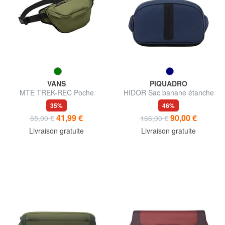
VANS
PIQUADRO
MTE TREK-REC Poche
HIDOR Sac banane étanche
35%
46%
41,99 €
90,00 €
65,00 €
166,00 €
Livraison gratuite
Livraison gratuite