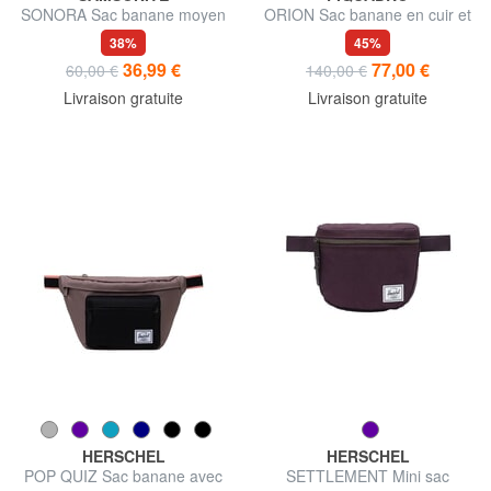
SONORA Sac banane moyen
ORION Sac banane en cuir et
tissu
38%
45%
36,99 €
77,00 €
60,00 €
140,00 €
Livraison gratuite
Livraison gratuite
HERSCHEL
HERSCHEL
POP QUIZ Sac banane avec
SETTLEMENT Mini sac