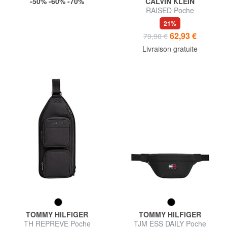
-50% -60% -70%
CALVIN KLEIN
RAISED Poche
21%
62,93 €
79,90 €
Livraison gratuite
TOMMY HILFIGER
TOMMY HILFIGER
TH REPREVE Poche
TJM ESS DAILY Poche