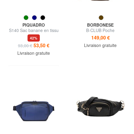
PIQUADRO
BORBONESE
S140 Sac banane en tissu
B-CLUB Poche
recyclé
149,00 €
42%
53,50 €
Livraison gratuite
93,00 €
Livraison gratuite