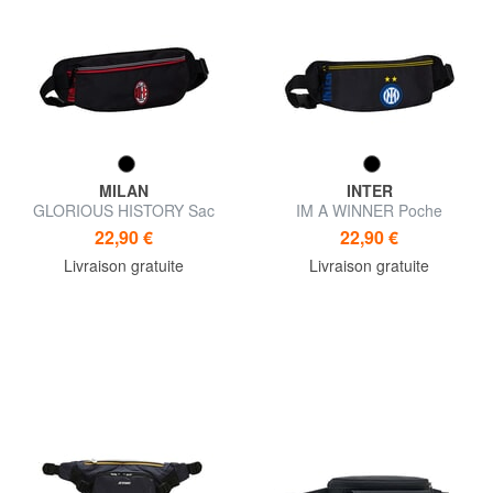
MILAN
INTER
GLORIOUS HISTORY Sac
IM A WINNER Poche
banane Milan
intérieure
22,90 €
22,90 €
Livraison gratuite
Livraison gratuite