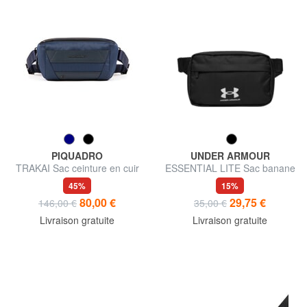
PIQUADRO
UNDER ARMOUR
TRAKAI Sac ceinture en cuir
ESSENTIAL LITE Sac banane
et tissu
avec poche avant
45%
15%
80,00 €
29,75 €
146,00 €
35,00 €
Livraison gratuite
Livraison gratuite