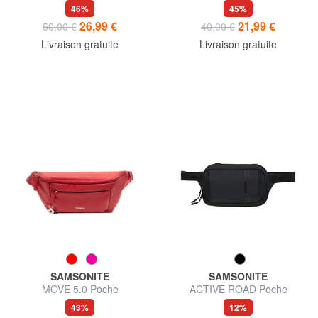
poche
banane
46%
45%
26,99 €
21,99 €
50,00 €
40,00 €
Livraison gratuite
Livraison gratuite
SAMSONITE
SAMSONITE
MOVE 5.0 Poche
ACTIVE ROAD Poche
43%
12%