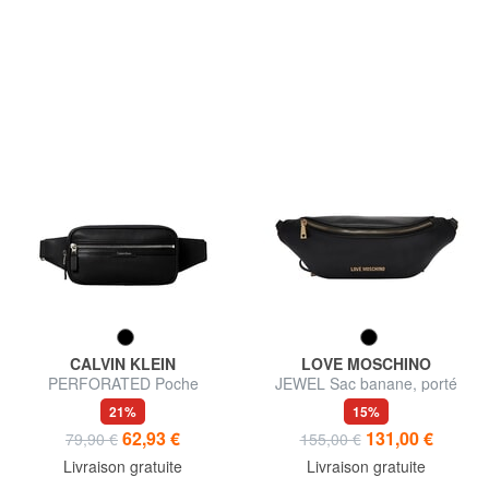
CALVIN KLEIN
LOVE MOSCHINO
PERFORATED Poche
JEWEL Sac banane, porté
épaule
21%
15%
62,93 €
131,00 €
79,90 €
155,00 €
Livraison gratuite
Livraison gratuite