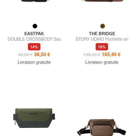
EASTPAK
THE BRIDGE
DOUBLE CROSSBODY Sac
STORY UOMO Pochette en
banane multi-poches
cuir pour homme
14%
16%
38,50 €
165,40 €
45,00 €
198,00 €
Livraison gratuite
Livraison gratuite