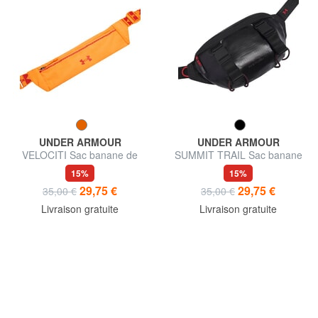
UNDER ARMOUR
UNDER ARMOUR
VELOCITI Sac banane de
SUMMIT TRAIL Sac banane
course
avec porte-bouteille
15%
15%
29,75 €
29,75 €
35,00 €
35,00 €
Livraison gratuite
Livraison gratuite