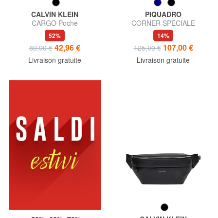
CALVIN KLEIN
PIQUADRO
CARGO Poche
CORNER SPECIALE
GOMMATO Sac banane
52%
14%
étanche
42,96 €
107,00 €
89,90 €
125,00 €
Livraison gratuite
Livraison gratuite