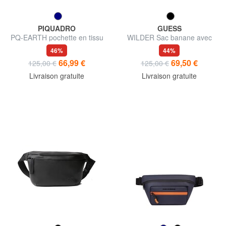
PIQUADRO
GUESS
PQ-EARTH pochette en tissu
WILDER Sac banane avec
poche avant
46%
44%
66,99 €
69,50 €
125,00 €
125,00 €
Livraison gratuite
Livraison gratuite