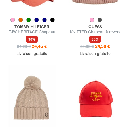
TOMMY HILFIGER
GUESS
TJW HERITAGE Chapeau
KNITTED Chapeau à revers
avec visière
30%
30%
24,45 €
24,50 €
34,90 €
35,00 €
Livraison gratuite
Livraison gratuite