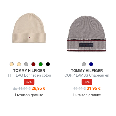
TOMMY HILFIGER
TOMMY HILFIGER
TH FLAG Bonnet en coton
CORP LAMBS Chapeau en
avec revers
laine
32%
36%
26,95 €
31,95 €
de 44,90 €
49,90 €
Livraison gratuite
Livraison gratuite