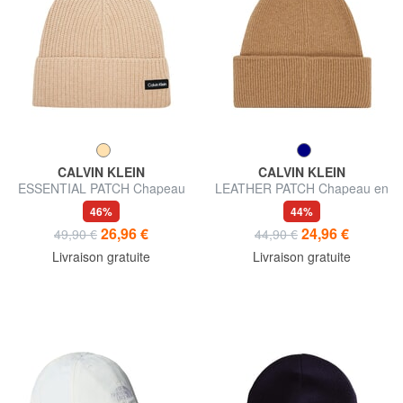
CALVIN KLEIN
CALVIN KLEIN
ESSENTIAL PATCH Chapeau
LEATHER PATCH Chapeau en
en laine mélangée
laine
46%
44%
26,96 €
24,96 €
49,90 €
44,90 €
Livraison gratuite
Livraison gratuite