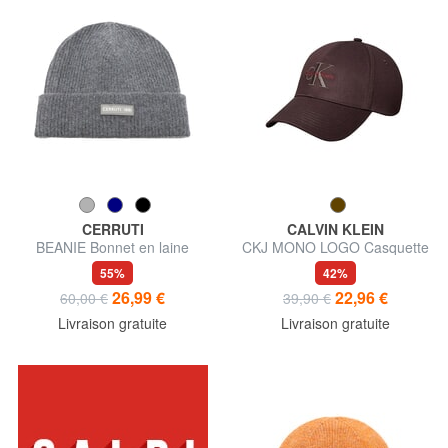
CERRUTI
CALVIN KLEIN
BEANIE Bonnet en laine
CKJ MONO LOGO Casquette
de baseball en coton
55%
42%
26,99 €
22,96 €
60,00 €
39,90 €
Livraison gratuite
Livraison gratuite