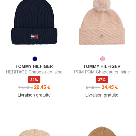
TOMMY HILFIGER
TOMMY HILFIGER
HERITAGE Chapeau en laine
POM POM Chapeau en laine
mélangée
mélangée
34%
37%
29,45 €
34,45 €
44,90 €
54,90 €
Livraison gratuite
Livraison gratuite