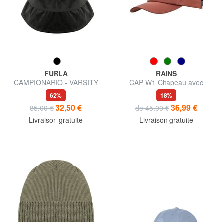
FURLA
RAINS
CAMPIONARIO - VARSITY
CAP W1 Chapeau avec
visière
62%
18%
32,50 €
36,99 €
85,00 €
de 45,00 €
Livraison gratuite
Livraison gratuite