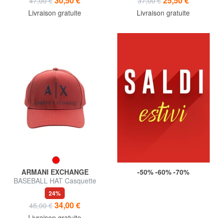
30,50 €
25,50 €
47,00 €
37,00 €
Livraison gratuite
Livraison gratuite
ARMANI EXCHANGE
-50% -60% -70%
BASEBALL HAT Casquette
avec logo brodé
24%
34,00 €
45,00 €
Livraison gratuite