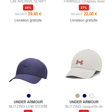
TJM ARCHIVE SCRIPT
TRIANGLE Chapeau avec
Casquette de baseball
visière
34%
27%
29,45 €
22,00 €
44,90 €
30,00 €
Livraison gratuite
Livraison gratuite
UNDER ARMOUR
UNDER ARMOUR
BLITZING LOW STORM
BLITZING casquette de
casquette de baseball
baseball