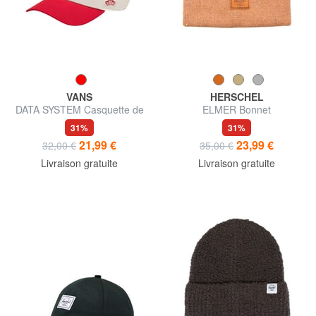
VANS
HERSCHEL
DATA SYSTEM Casquette de
ELMER Bonnet
baseball
31%
31%
21,99 €
23,99 €
32,00 €
35,00 €
Livraison gratuite
Livraison gratuite