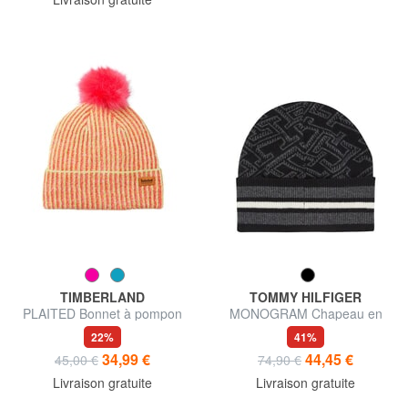
TIMBERLAND
TOMMY HILFIGER
PLAITED Bonnet à pompon
MONOGRAM Chapeau en
laine
22%
41%
34,99 €
44,45 €
45,00 €
74,90 €
Livraison gratuite
Livraison gratuite