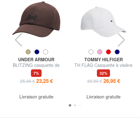
UNDER ARMOUR
TOMMY HILFIGER
BLITZING casquette de
TH FLAG Casquette à visière
baseball
7%
32%
23,25 €
26,95 €
25,00 €
39,90 €
Livraison gratuite
Livraison gratuite