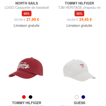
NORTH SAILS
TOMMY HILFIGER
LOGO Casquette de baseball
TJM HERITAGE chapeau en
brillante
toile
45%
30%
21,99 €
24,45 €
39,90 €
34,90 €
Livraison gratuite
Livraison gratuite
TOMMY HILFIGER
GUESS