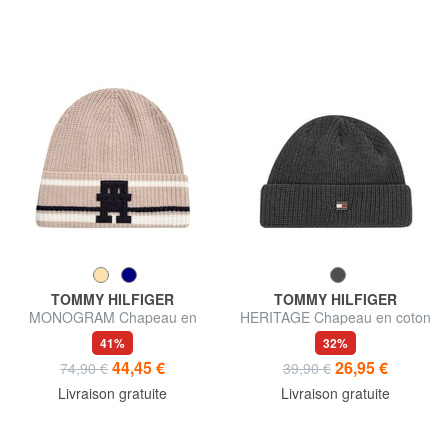
TOMMY HILFIGER
TOMMY HILFIGER
MONOGRAM Chapeau en
HERITAGE Chapeau en coton
laine et cachemire mélangés
41%
32%
44,45 €
26,95 €
74,90 €
39,90 €
Livraison gratuite
Livraison gratuite