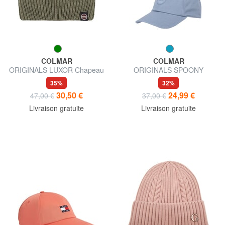
COLMAR
COLMAR
ORIGINALS LUXOR Chapeau
ORIGINALS SPOONY
Chapeau
35%
32%
30,50 €
24,99 €
47,00 €
37,00 €
Livraison gratuite
Livraison gratuite