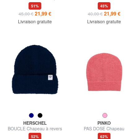
Bob
51%
45%
21,99 €
21,99 €
45,00 €
40,00 €
Livraison gratuite
Livraison gratuite
HERSCHEL
PINKO
BOUCLE Chapeau à revers
PAS DOSE Chapeau
52%
62%