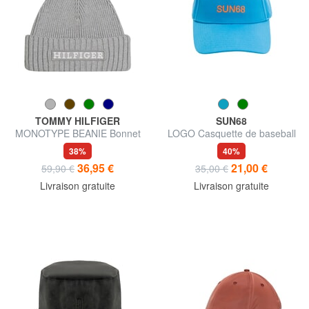
TOMMY HILFIGER
SUN68
MONOTYPE BEANIE Bonnet
LOGO Casquette de baseball
en coton et laine
en coton
38%
40%
36,95 €
21,00 €
59,90 €
35,00 €
Livraison gratuite
Livraison gratuite