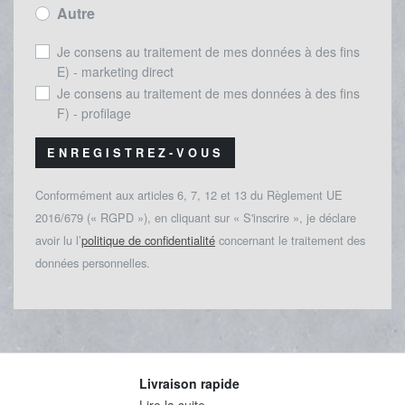
Autre
Je consens au traitement de mes données à des fins
E) - marketing direct
Je consens au traitement de mes données à des fins
F) - profilage
ENREGISTREZ-VOUS
Conformément aux articles 6, 7, 12 et 13 du Règlement UE
2016/679 (« RGPD »), en cliquant sur « S'inscrire », je déclare
avoir lu l’
politique de confidentialité
concernant le traitement des
données personnelles.
Livraison rapide
Lire la suite