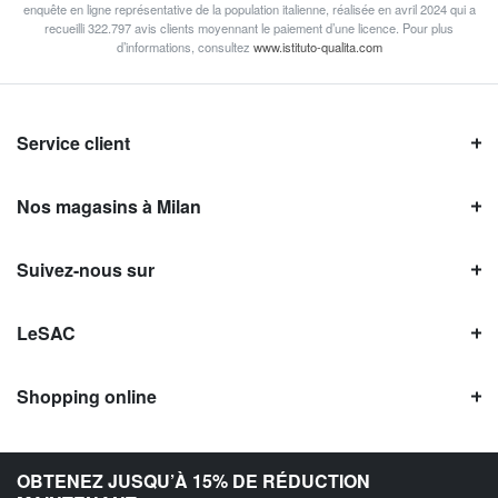
enquête en ligne représentative de la population italienne, réalisée en avril 2024 qui a
recueilli 322.797 avis clients moyennant le paiement d’une licence. Pour plus
d’informations, consultez
www.istituto-qualita.com
Service client
Nos magasins à Milan
Suivez-nous sur
LeSAC
Shopping online
Avis LeSAC
OBTENEZ JUSQU’À 15% DE RÉDUCTION