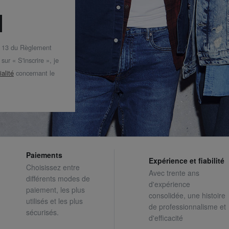
t 13 du Règlement
ur « S'inscrire », je
ialité
concernant le
Paiements
Expérience et fiabilité
Choisissez entre
Avec trente ans
différents modes de
d'expérience
paiement, les plus
consolidée, une histoire
utilisés et les plus
de professionnalisme et
sécurisés.
d'efficacité