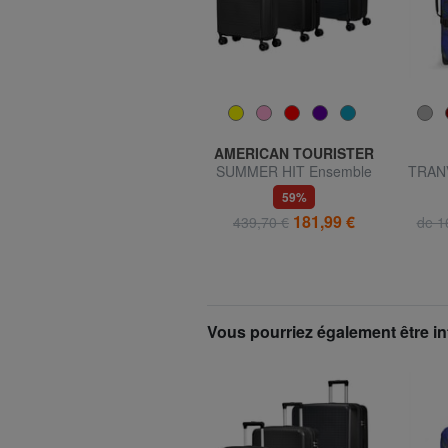
EASTPAK
AMERICAN TOURISTER
MORIUS Sac à dos pour
SUMMER HIT Ensemble
TRANV
ordinateur 15"
cabine + trolley moyen +
ba
33%
59%
grand
56,99 €
181,99 €
85,00 €
439,70 €
de 1
Vous pourriez également être in