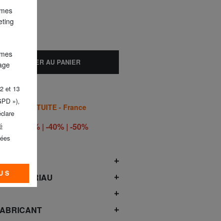
 mes
eting
 mes
AJOUTER AU PANIER
lage
2 et 13
GPD »),
AISON GRATUITE - France
éclare
RO -30% | -40% | -50%
é
OÛT*
nées
RODUIT
US
DU MATÉRIAU
FABRICANT