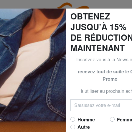
OBTENEZ
JUSQU’À 15%
DE RÉDUCTIO
MAINTENANT
GUESS & PIQUADRO -30% | -40% | -50% JUSQU’AU 9 AOÛT
Inscrivez-vous à la Newslet
HERSCHE
recevez tout de suite le
Promo
BOUCLE Chapeau
Maintenant 
à utiliser au prochain ach
prix conseillé
50,00
Meilleur prix 30 derniers jo
Homme
Femm
Autre
COULEUR
: marine