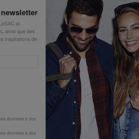
 newsletter
 LeSAC et
%, ainsi que des
s inspirations de
mes données à des
mes données à des