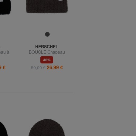
L
HERSCHEL
EASTPAK
au à
BOUCLE Chapeau
PADDED PAKR Sac à dos
46%
27%
9 €
26,99 €
39,99 €
50,00 €
de 85,00 €