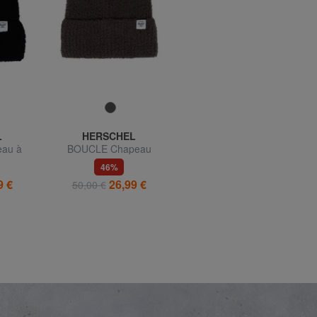
L
HERSCHEL
EASTPAK
au à
BOUCLE Chapeau
PADDED PAKR Sac à dos
46%
27%
9 €
26,99 €
39,99 €
50,00 €
de 85,00 €