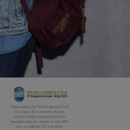
* Sceau délivré par l’Institut allemand ITQF
sur la base d’une expertise et dune
enquête en ligne représentative de la
population italienne, réalisée en avril 2024
qui a recueilli 322.797 avis clients