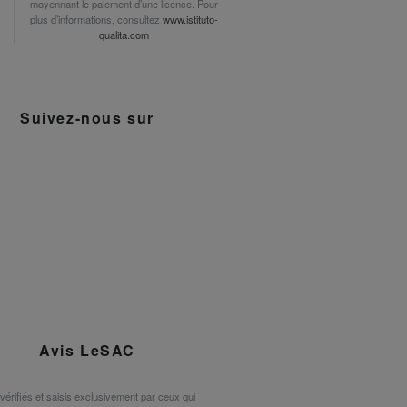
moyennant le paiement d’une licence. Pour
plus d’informations, consultez
www.istituto-
qualita.com
Suivez-nous sur
Avis LeSAC
 vérifiés et saisis exclusivement par ceux qui