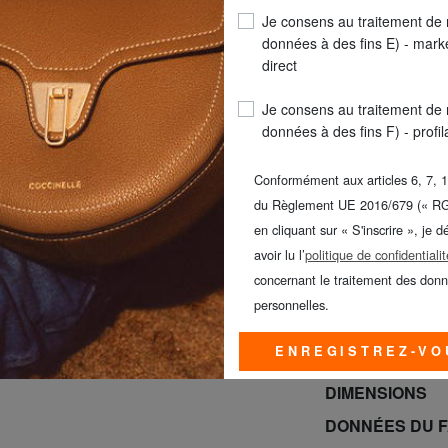
Je consens au traitement de
données à des fins E) - mark
direct
Je consens au traitement de
données à des fins F) - profi
Conformément aux articles 6, 7, 1
du Règlement UE 2016/679 (« R
LIVR
en cliquant sur « S'inscrire », je d
GUESS & PIQUAD
avoir lu l’
politique de confidentialit
JUSQU’AU 9 A
concernant le traitement des don
personnelles.
DÉTAILS DU P
ENREGISTREZ-VO
COMPOSITION 
DIMENSIONS
DONNÉES DU 