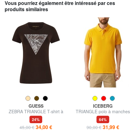
Vous pourriez également être intéressé par ces
produits similaires
GUESS
ICEBERG
ZEBRA TRIANGLE T-shirt à
TRIANGLE polo à manches
manches courtes
courtes
24%
64%
34,00 €
31,99 €
45,00 €
90,00 €