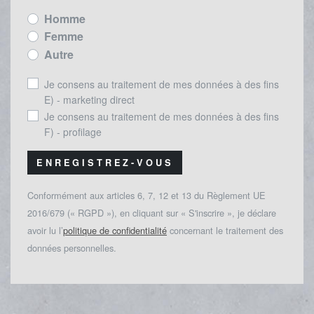
Homme
Femme
Autre
Je consens au traitement de mes données à des fins
E) - marketing direct
Je consens au traitement de mes données à des fins
F) - profilage
ENREGISTREZ-VOUS
Conformément aux articles 6, 7, 12 et 13 du Règlement UE
2016/679 (« RGPD »), en cliquant sur « S'inscrire », je déclare
avoir lu l’
politique de confidentialité
concernant le traitement des
données personnelles.