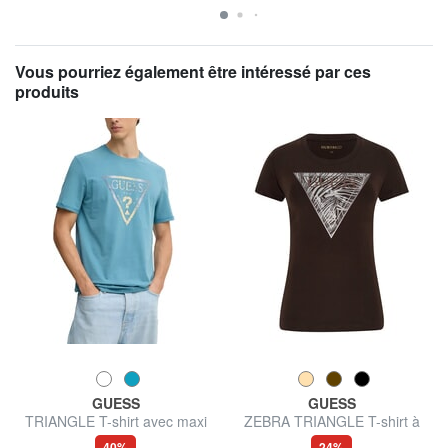
Vous pourriez également être intéressé par ces
produits
GUESS
GUESS
TRIANGLE T-shirt avec maxi
ZEBRA TRIANGLE T-shirt à
imprimé
manches courtes
40%
24%