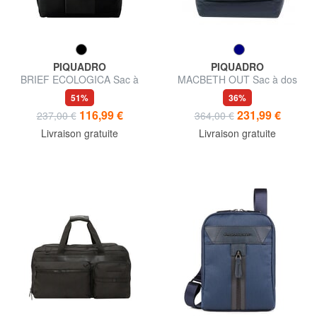
PIQUADRO
PIQUADRO
BRIEF ECOLOGICA Sac à
MACBETH OUT Sac à dos
dos en tissu recyclé,
pour ordinateur portable 15 ",
51%
36%
ordinateur portable 14"
édition spéciale
116,99 €
231,99 €
237,00 €
364,00 €
Livraison gratuite
Livraison gratuite