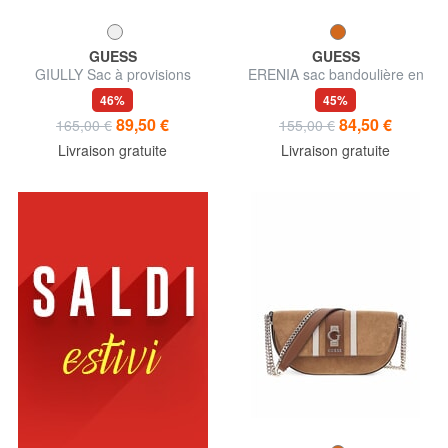
GUESS
GUESS
GIULLY Sac à provisions
ERENIA sac bandoulière en
daim
46%
45%
89,50 €
84,50 €
165,00 €
155,00 €
Livraison gratuite
Livraison gratuite