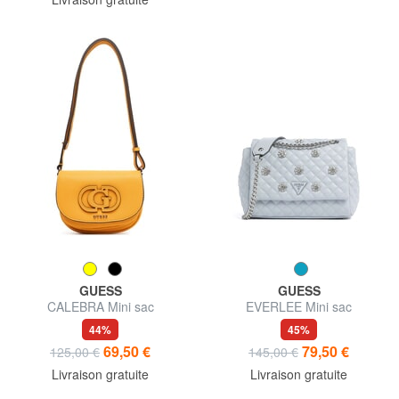
GUESS
GUESS
CALEBRA Mini sac
EVERLEE Mini sac
bandoulière
bandoulière / sac porté épaule
44%
45%
69,50 €
79,50 €
125,00 €
145,00 €
Livraison gratuite
Livraison gratuite