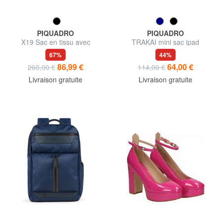
PIQUADRO
PIQUADRO
X19 Sac en tissu avec
TRAKAI mini sac ipad
bandoulière
67%
44%
86,99 €
64,00 €
260,00 €
114,00 €
Livraison gratuite
Livraison gratuite