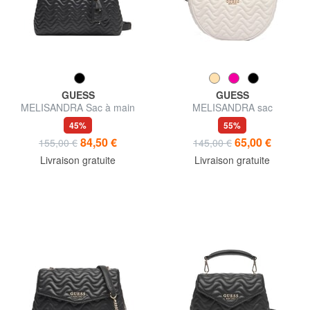
GUESS
GUESS
MELISANDRA Sac à main
MELISANDRA sac
avec bandoulière
bandoulière
45%
55%
84,50 €
65,00 €
155,00 €
145,00 €
Livraison gratuite
Livraison gratuite