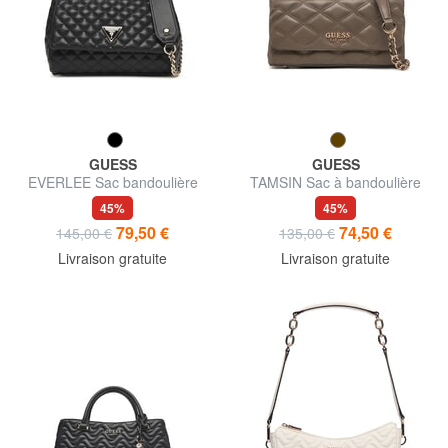
GUESS
GUESS
EVERLEE Sac bandoulière
TAMSIN Sac à bandoulière
matelassé, sac porté croisé
45%
45%
79,50 €
74,50 €
145,00 €
135,00 €
Livraison gratuite
Livraison gratuite