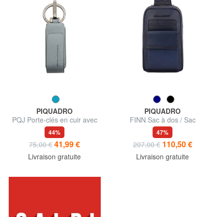
PIQUADRO
PIQUADRO
PQJ Porte-clés en cuir avec
FINN Sac à dos / Sac
clé USB
bandoulière en cuir
44%
47%
41,99 €
110,50 €
75,00 €
207,00 €
Livraison gratuite
Livraison gratuite