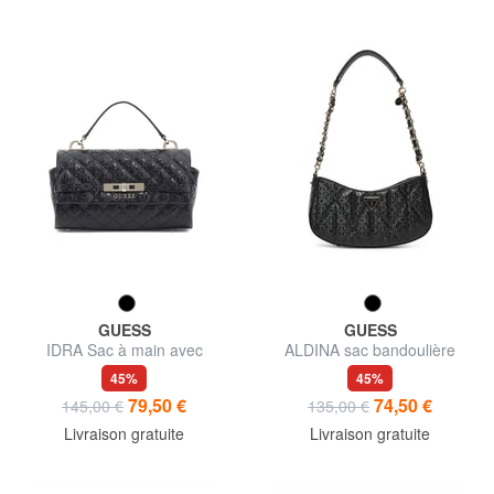
GUESS
GUESS
IDRA Sac à main avec
ALDINA sac bandoulière
bandoulière
45%
45%
79,50 €
74,50 €
145,00 €
135,00 €
Livraison gratuite
Livraison gratuite