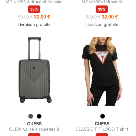
MY CHAINS Bracelet en acier
MY CHAINS Bracelet
36%
36%
32,00 €
32,00 €
50,00 €
50,00 €
Livraison gratuite
Livraison gratuite
GUESS
GUESS
OLBIA Valise à roulettes à
CLASSIC FIT LOGO T-shirt
main
avec logo