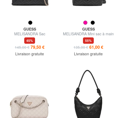
GUESS
GUESS
MELISANDRA Sac
MELISANDRA Mini sac à main
bandoulière / sac porté
avec bandoulière
45%
55%
travers
79,50 €
61,00 €
145,00 €
135,00 €
Livraison gratuite
Livraison gratuite