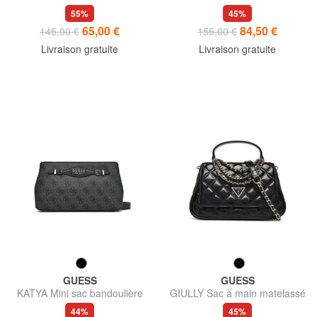
bandoulière
55%
45%
65,00 €
84,50 €
145,00 €
155,00 €
Livraison gratuite
Livraison gratuite
GUESS
GUESS
KATYA Mini sac bandoulière
GIULLY Sac à main matelassé
avec bandoulière
44%
45%