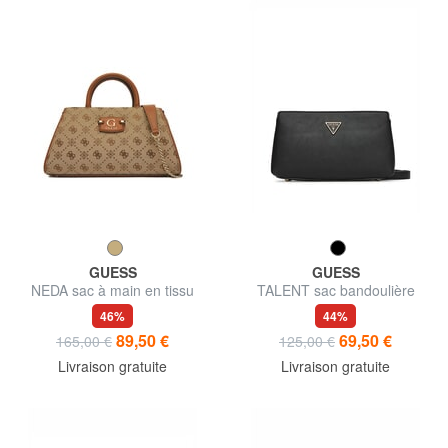
GUESS
GUESS
NEDA sac à main en tissu
TALENT sac bandoulière
jacquard
46%
44%
89,50 €
69,50 €
165,00 €
125,00 €
Livraison gratuite
Livraison gratuite