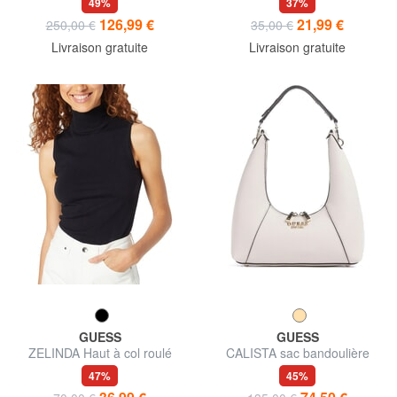
49%
37%
126,99 €
21,99 €
250,00 €
35,00 €
Livraison gratuite
Livraison gratuite
GUESS
GUESS
ZELINDA Haut à col roulé
CALISTA sac bandoulière
avec emmanchures
47%
45%