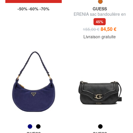
-50% -60% -70%
GUESS
ERENIA sac bandoulière en
daim
45%
84,50 €
155,00 €
Livraison gratuite