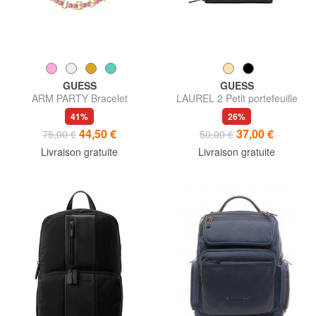
GUESS
GUESS
ARM PARTY Bracelet
LAUREL 2 Petit portefeuille
zippé
41%
26%
44,50 €
37,00 €
75,00 €
50,00 €
Livraison gratuite
Livraison gratuite