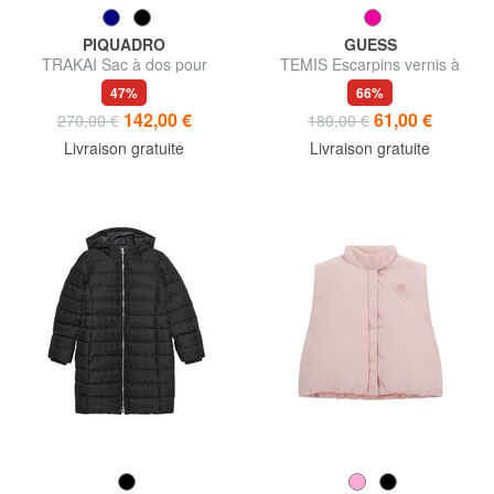
PIQUADRO
GUESS
TRAKAI Sac à dos pour
TEMIS Escarpins vernis à
ordinateur portable 14 "/ Ipad
bride
47%
66%
9,7" / 11 "
142,00 €
61,00 €
270,00 €
180,00 €
Livraison gratuite
Livraison gratuite