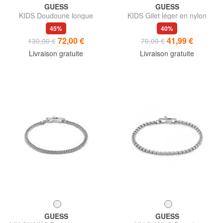
GUESS
GUESS
KIDS Doudoune longue
KIDS Gilet léger en nylon
capuche
rembourré
45%
40%
72,00 €
41,99 €
130,00 €
70,00 €
Livraison gratuite
Livraison gratuite
GUESS
GUESS