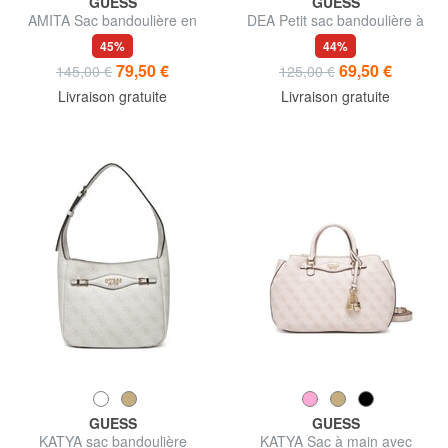
GUESS
GUESS
AMITA Sac bandoulière en
DEA Petit sac bandoulière à
cuir
rabat
45%
44%
79,50 €
69,50 €
145,00 €
125,00 €
Livraison gratuite
Livraison gratuite
GUESS
GUESS
KATYA sac bandoulière
KATYA Sac à main avec