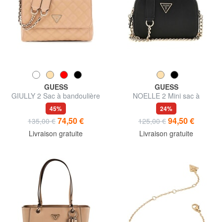
GUESS
GUESS
GIULLY 2 Sac à bandoulière
NOELLE 2 Mini sac à
bandoulière pour appareil
45%
24%
photo
74,50 €
94,50 €
135,00 €
125,00 €
Livraison gratuite
Livraison gratuite