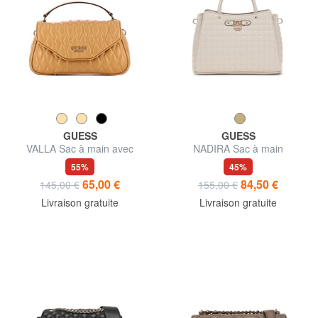
GUESS
GUESS
VALLA Sac à main avec
NADIRA Sac à main
bandoulière
matelassé avec bandoulière
55%
45%
65,00 €
84,50 €
145,00 €
155,00 €
Livraison gratuite
Livraison gratuite