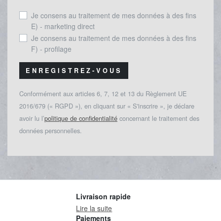
Je consens au traitement de mes données à des fins
E) - marketing direct
Je consens au traitement de mes données à des fins
F) - profilage
ENREGISTREZ-VOUS
Conformément aux articles 6, 7, 12 et 13 du Règlement UE
2016/679 (« RGPD »), en cliquant sur « S'inscrire », je déclare
avoir lu l’
politique de confidentialité
concernant le traitement des
données personnelles.
Livraison rapide
Lire la suite
Paiements