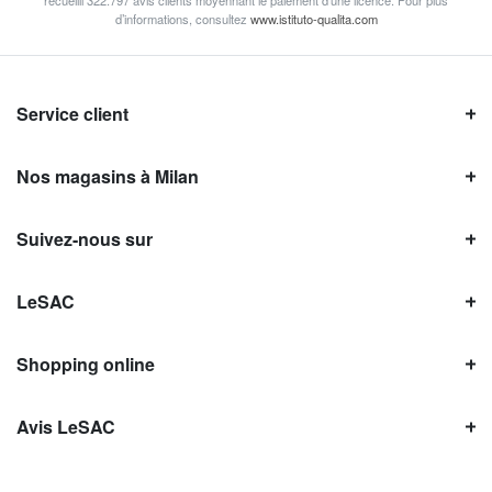
recueilli 322.797 avis clients moyennant le paiement d’une licence. Pour plus
d’informations, consultez
www.istituto-qualita.com
Service client
Nos magasins à Milan
Suivez-nous sur
LeSAC
Shopping online
Avis LeSAC