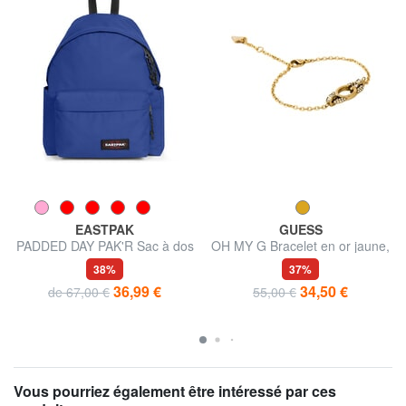
EASTPAK
GUESS
PADDED DAY PAK'R Sac à dos
OH MY G Bracelet en or jaune,
pour ordinateur portable 14"
breloque avec logo
38%
37%
36,99 €
34,50 €
de 67,00 €
55,00 €
Vous pourriez également être intéressé par ces