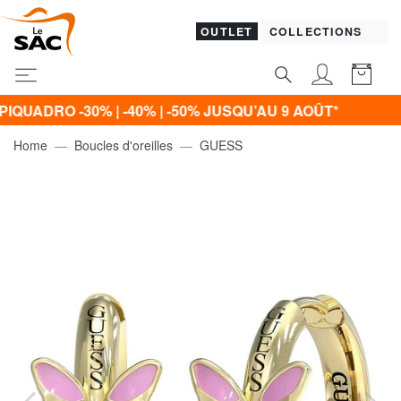
OUTLET
COLLECTIONS
DRO -30% | -40% | -50% JUSQU’AU 9 AOÛT*
Home
Boucles d'oreilles
GUESS