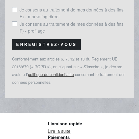
Je consens au traitement de mes données à des fins
E) - marketing direct
Je consens au traitement de mes données à des fins
F) - profilage
ENREGISTREZ-VOUS
Conformément aux articles 6, 7, 12 et 13 du Règlement UE
2016/679 (« RGPD »), en cliquant sur « S'inscrire », je déclare
avoir lu l’
politique de confidentialité
concernant le traitement des
données personnelles.
Livraison rapide
Lire la suite
Paiements