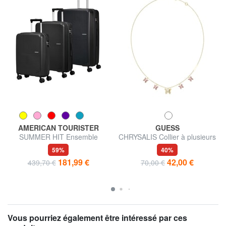
AMERICAN TOURISTER
GUESS
SUMMER HIT Ensemble
CHRYSALIS Collier à plusieurs
cabine + trolley moyen + grand
breloques ornées de cristaux,
59%
40%
motif papillon
181,99 €
42,00 €
439,70 €
70,00 €
Vous pourriez également être intéressé par ces