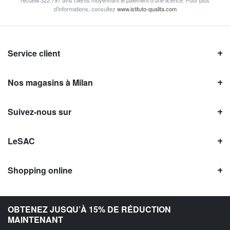
recueilli 322.797 avis clients moyennant le paiement d’une licence. Pour plus
d’informations, consultez
www.istituto-qualita.com
Service client
Nos magasins à Milan
Suivez-nous sur
LeSAC
Shopping online
Avis LeSAC
OBTENEZ JUSQU’À 15% DE RÉDUCTION
MAINTENANT