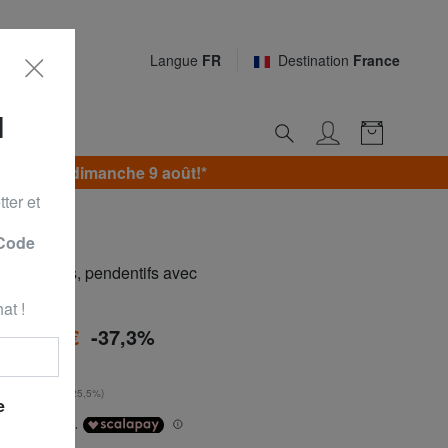
Langue
FR
Destination
France
N
jusqu’au dimanche 9 août!*
ter et
 Code
'oreilles, pendentifs avec
at !
à
34,50 €
-37,3%
 €
**
urs
: 27,50 € (+25,5%)
e