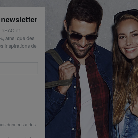
 newsletter
 LeSAC et
%, ainsi que des
s inspirations de
mes données à des