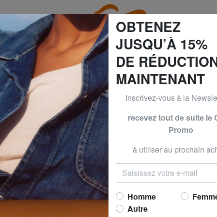
OBTENEZ
JUSQU’À 15%
DE RÉDUCTIO
MAINTENANT
60% | -70% & BRACCIALINI à -50% | -60% | -70% Seulement 
Inscrivez-vous à la Newslet
SS
GUESS
recevez tout de suite le
Promo
BAMBOO Boucles d
zircone cubique
à utiliser au prochain ach
Maintenant 
prix conseillé
55,00
Meilleur prix 30 derniers jo
Homme
Femm
Autre