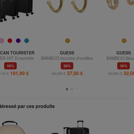
CAN TOURISTER
GUESS
GUESS
R HIT Ensemble
BAMBOO boucles d'oreilles
BAMBOO Bouc
 + trolley moyen +
en or jaune
d'oreilles créole
59%
38%
36%
grand
jaune
181,99 €
37,00 €
32,0
,70 €
60,00 €
50,00 €
téressé par ces produits