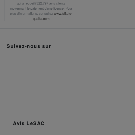
qui a recueilli 322.797 avis clients
moyennant le paiement d’une licence. Pour
plus d’informations, consultez
www.istituto-
qualita.com
Suivez-nous sur
Avis LeSAC