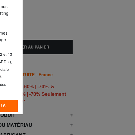
 mes
NT
eting
 mes
lage
AJOUTER AU PANIER
2 et 13
GPD »),
éclare
AISON GRATUITE - France
é
nées
 | -50% | -60% | -70% &
50% | -60% | -70% Seulement
he 9 août!*
US
RODUIT
DU MATÉRIAU
FABRICANT