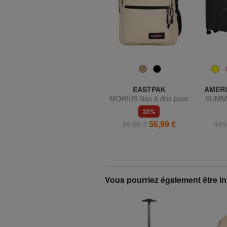
SAMSONITE
EASTPAK
AMERI
Sac à dos valise Ligne
MORIUS Sac à dos pour
SUMME
GUARDIT 2.0, pour
ordinateur 15"
cabine
42%
33%
ordinateur portable 17,3"
86,98 €
56,99 €
149,00 €
85,00 €
439
Vous pourriez également être in