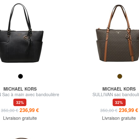
MICHAEL KORS
MICHAEL KORS
 Sac à main avec bandoulière
SULLIVAN sac bandouli
32%
32%
236,99 €
236,99 €
350,00 €
350,00 €
Livraison gratuite
Livraison gratuite