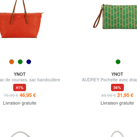
YNOT
YNOT
c de courses, sac bandoulière
AUDREY Pochette avec dra
bandoulière
41%
36%
46,95 €
31,95 €
79,90 €
49,90 €
Livraison gratuite
Livraison gratuite