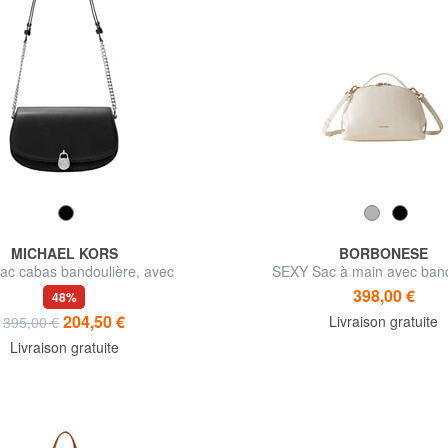
MICHAEL KORS
BORBONESE
ac cabas bandoulière, avec
SEXY Sac à main avec band
bandoulière
398,00 €
48%
204,50 €
Livraison gratuite
395,00 €
Livraison gratuite