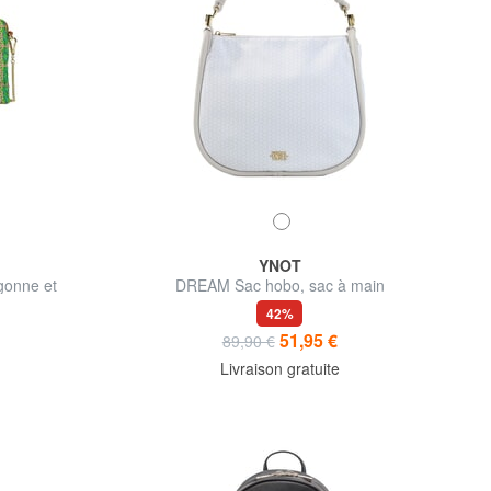
YNOT
gonne et
DREAM Sac hobo, sac à main
42%
51,95 €
89,90 €
Livraison gratuite