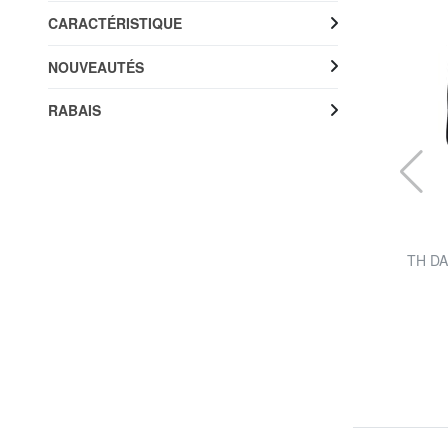
CARACTÉRISTIQUE
NOUVEAUTÉS
RABAIS
KIPLING
lière
IZELLAH M sac d'épaule
TH DAI
52%
40,96 €
84,90 €
Livraison gratuite