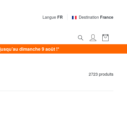
Langue
FR
Destination
France
usqu’au dimanche 9 août !*
2723 produits