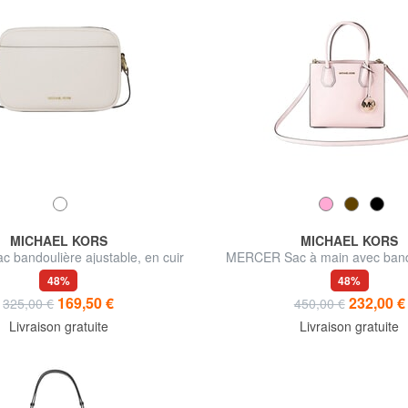
MICHAEL KORS
MICHAEL KORS
 bandoulière ajustable, en cuir
MERCER Sac à main avec band
cuir
48%
48%
169,50 €
232,00 €
325,00 €
450,00 €
Livraison gratuite
Livraison gratuite