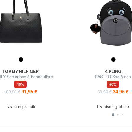
TOMMY HILFIGER
KIPLING
LY Sac cabas à bandoulière
FASTER Sac à dos
46%
50%
91,95 €
34,96 €
169,90 €
69,90 €
Livraison gratuite
Livraison gratuite