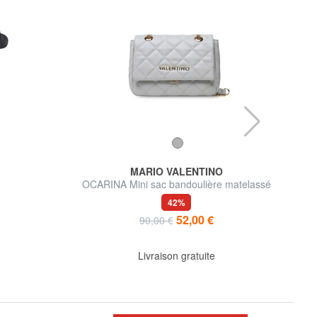
MARIO VALENTINO
OCARINA Mini sac bandoulière matelassé
T
42%
52,00 €
90,00 €
Livraison gratuite