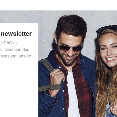
 newsletter
 LeSAC et
%, ainsi que des
s inspirations de