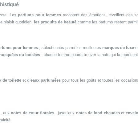
histiqué
lasse.
Les parfums pour femmes
racontent des émotions, réveillent des sou
e plaisir quotidien,
les produits de beauté
comme les parfums restent parmi 
arfums pour femmes
, sélectionnés parmi les meilleures
marques de luxe
e
 musquées ou boisées
: chaque femme pourra trouver la note qui la représent
 de toilette
et
d'eaux parfumées
pour tous les goûts et toutes les occasio
, aux
notes de cœur florales
, jusqu'aux
notes de fond chaudes et envel
minité.