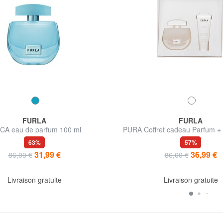
FURLA
FURLA
CA eau de parfum 100 ml
PURA Coffret cadeau Parfum + L
corps
63%
57%
31,99 €
36,99 €
86,00 €
86,00 €
Livraison gratuite
Livraison gratuite