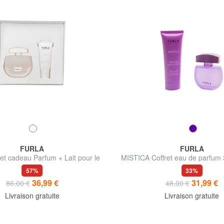
FURLA
FURLA
et cadeau Parfum + Lait pour le
MISTICA Coffret eau de parfum
corps
corps 75 ml
57%
33%
36,99 €
31,99 €
86,00 €
48,00 €
Livraison gratuite
Livraison gratuite