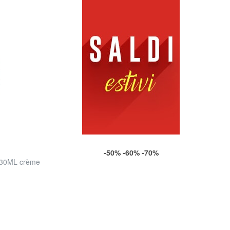
-50% -60% -70%
 30ML crème