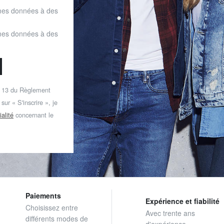
mes données à des
mes données à des
t 13 du Règlement
ur « S'inscrire », je
ialité
concernant le
Paiements
Expérience et fiabilité
Choisissez entre
Avec trente ans
différents modes de