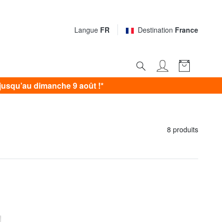
Langue
FR
Destination
France
usqu’au dimanche 9 août !*
8 produits