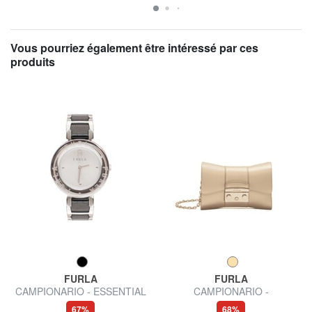
Vous pourriez également être intéressé par ces
produits
FURLA
FURLA
CAMPIONARIO - ESSENTIAL
CAMPIONARIO -
montre à affichage de l'heure
METROPOLIS Micro sac
67%
68%