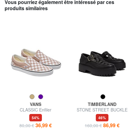
Vous pourriez également être intéressé par ces
produits similaires
VANS
TIMBERLAND
CLASSIC Enfiler
STONE STREET BUCKLE
Chaussure à plateforme en cuir
54%
46%
36,99 €
86,99 €
80,00 €
160,00 €