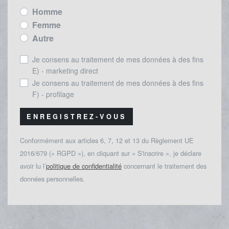
Homme
Femme
Autre
Je consens au traitement de mes données à des fins
E) - marketing direct
Je consens au traitement de mes données à des fins
F) - profilage
ENREGISTREZ-VOUS
Conformément aux articles 6, 7, 12 et 13 du Règlement UE
2016/679 (« RGPD »), en cliquant sur « S'inscrire », je déclare
avoir lu l’
politique de confidentialité
concernant le traitement des
données personnelles.