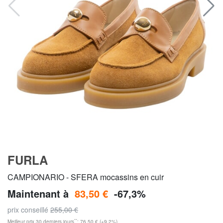
FURLA
CAMPIONARIO - SFERA mocassins en cuir
Maintenant à
83,50 €
-67,3%
prix conseillé
255,00 €
**
Meilleur prix 30 derniers jours
: 76,50 € (+9,2%)