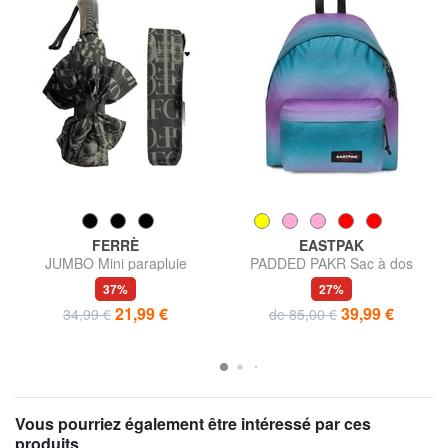
FERRÈ
EASTPAK
JUMBO Mini parapluie
PADDED PAKR Sac à dos
automatique
37%
27%
21,99 €
39,99 €
34,99 €
de 85,00 €
Vous pourriez également être intéressé par ces
produits