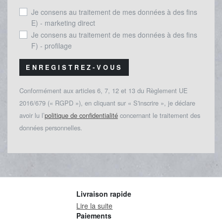
Je consens au traitement de mes données à des fins
E) - marketing direct
Je consens au traitement de mes données à des fins
F) - profilage
ENREGISTREZ-VOUS
Conformément aux articles 6, 7, 12 et 13 du Règlement UE
2016/679 (« RGPD »), en cliquant sur « S'inscrire », je déclare
avoir lu l’
politique de confidentialité
concernant le traitement des
données personnelles.
Livraison rapide
Lire la suite
Paiements