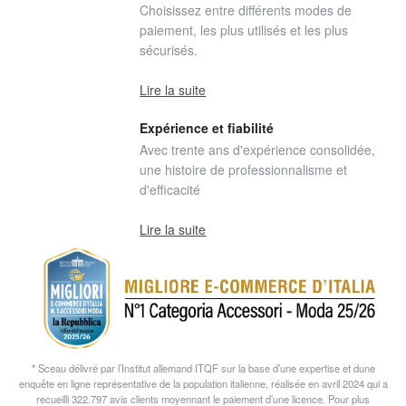
Choisissez entre différents modes de
paiement, les plus utilisés et les plus
sécurisés.
Lire la suite
Expérience et fiabilité
Avec trente ans d'expérience consolidée,
une histoire de professionnalisme et
d'efficacité
Lire la suite
* Sceau délivré par l’Institut allemand ITQF sur la base d’une expertise et dune
enquête en ligne représentative de la population italienne, réalisée en avril 2024 qui a
recueilli 322.797 avis clients moyennant le paiement d’une licence. Pour plus