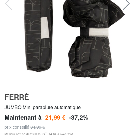
FERRÈ
JUMBO Mini parapluie automatique
Maintenant à
21,99 €
-37,2%
prix conseillé
34,99 €
**
Meilleur prix 30 derniers jours
: 14,99 € (+46,7%)