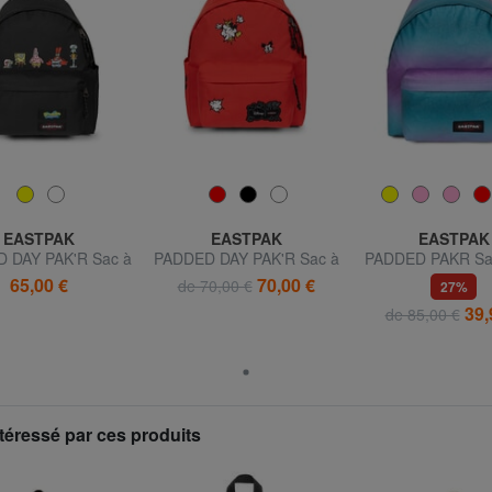
EASTPAK
EASTPAK
EASTPAK
 DAY PAK'R Sac à
PADDED DAY PAK'R Sac à
PADDED PAKR Sac
pour ordinateur
dos imprimé Mickey Mouse
65,00 €
70,00 €
de 70,00 €
27%
table 14 pouces
39,
de 85,00 €
téressé par ces produits