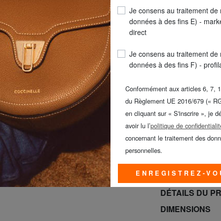
Je consens au traitement de
données à des fins E) - mark
COULEUR
: rose g
direct
Je consens au traitement de
données à des fins F) - profi
Conformément aux articles 6, 7, 1
du Règlement UE 2016/679 (« R
en cliquant sur « S'inscrire », je d
avoir lu l’
politique de confidentialit
concernant le traitement des don
LIVR
personnelles.
GUESS & PIQUAD
JUSQU’AU 9 A
ENREGISTREZ-VO
DÉTAILS DU P
DIMENSIONS