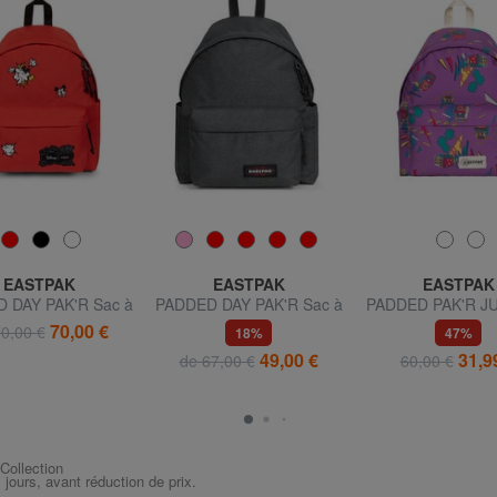
EASTPAK
EASTPAK
EASTPAK
 DAY PAK'R Sac à
PADDED DAY PAK'R Sac à
PADDED PAK'R J
rimé Mickey Mouse
dos pour ordinateur
Sac à dos PC 
70,00 €
0,00 €
18%
47%
portable 14"
49,00 €
31,9
de 67,00 €
60,00 €
 Collection
s jours, avant réduction de prix.