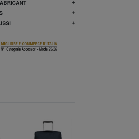
FABRICANT
S
USSI