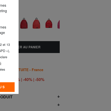
 mes
eting
elée
 mes
lage
2 et 13
AJOUTER AU PANIER
GPD »),
éclare
é
nées
AISON GRATUITE - France
RO -30% | -40% | -50%
OÛT*
US
RODUIT