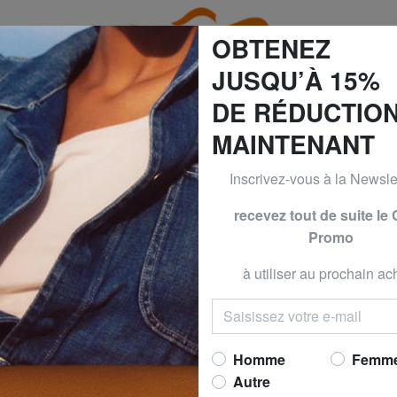
OBTENEZ
JUSQU’À 15%
DE RÉDUCTIO
MAINTENANT
GUESS & PIQUADRO -30% | -40% | -50% JUSQU’AU 9 AOÛT
Inscrivez-vous à la Newslet
s Loisirs
EASTPAK
EASTPAK
recevez tout de suite le
Promo
PADDED DAY PAK'
portable 14"
à utiliser au prochain ach
Maintenant 
prix conseillé
60,00
Meilleur prix 30 derniers jo
Homme
Femm
Autre
(7)