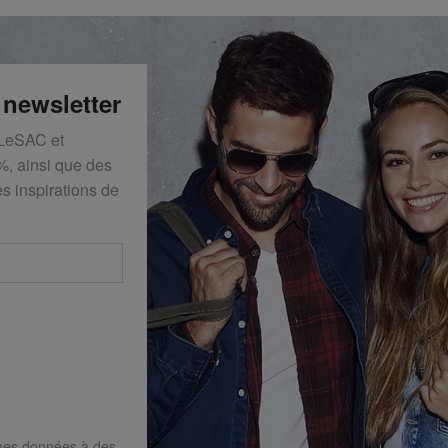
 newsletter
 LeSAC et
%, ainsi que des
s inspirations de
mes données à des