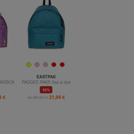
EASTPAK
EASTPAK
UKEBOX
PADDED PAKR Sac à dos
CREW Portefeuille Velcro
13"
23,00 €
de 26,00 €
42%
9 €
31,99 €
de 85,00 €