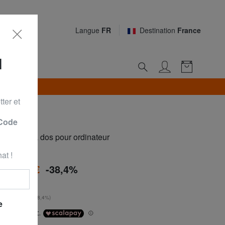
Langue
FR
Destination
France
N
*
ter et
 Code
R Sac à dos pour ordinateur
at !
à
36,99 €
-38,4%
 €
**
urs
: 60,00 € (-38,4%)
e