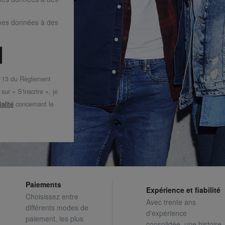
mes données à des
t 13 du Règlement
ur « S'inscrire », je
ialité
concernant le
Paiements
Expérience et fiabilité
Choisissez entre
Avec trente ans
différents modes de
d'expérience
paiement, les plus
consolidée, une histoire