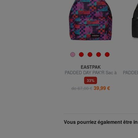
EASTPAK
EASTPAK
TRANSIT'R L Chariot
PADDED DAY PAK'R Sac à
PADDED
grande taille
dos pour ordinateur
dos 
43%
33%
portable 14"
por
116,99 €
39,99 €
de 210,00 €
de 67,00 €
Vous pourriez également être in