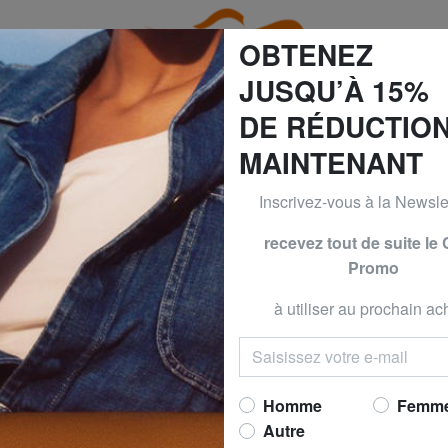
OBTENEZ
JUSQU’À 15%
DE RÉDUCTIO
MAINTENANT
0% | -50% & CALVIN KLEIN -40% | -50% | -60% Seulement j
Inscrivez-vous à la Newslet
Y
DELSEY
recevez tout de suite le
Promo
SEGUR 2.0 Chario
Maintenant 
à utiliser au prochain ach
prix conseillé
249,0
Meilleur prix 30 derniers jo
Homme
Femm
Autre
TAILLE
: Taille Pet