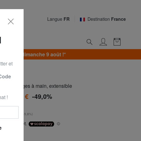
Langue
FR
Destination
France
N
usqu’au dimanche 9 août !*
ter et
 Code
t à bagages à main, extensible
à
126,99 €
-49,0%
at !
0 €
**
urs
: 119,99 € (+5,8%)
e
ite(≤ 56 cm)