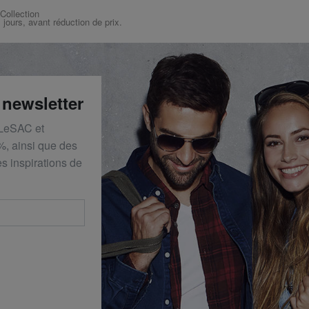
 Collection
s jours, avant réduction de prix.
 newsletter
 LeSAC et
%, ainsi que des
s inspirations de