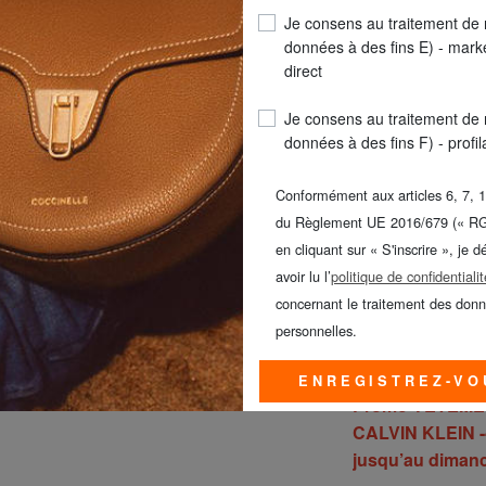
COULEUR
: argent
Je consens au traitement de
données à des fins E) - mark
direct
Je consens au traitement de
données à des fins F) - profi
TAILLE PET
Conformément aux articles 6, 7, 1
du Règlement UE 2016/679 (« R
en cliquant sur « S'inscrire », je d
avoir lu l’
politique de confidentialit
concernant le traitement des don
personnelles.
LIVR
Seule
ENREGISTREZ-VO
Promo VÊTEMENT
CALVIN KLEIN -
jusqu’au dimanc