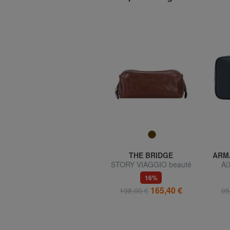
ARMANI EXCHANGE
THE BRIDGE
ARM
é
A|X Étui à beauté
STORY VIAGGIO beauté
A|
du cuir
42%
16%
49,50 €
165,40 €
85,00 €
198,00 €
95