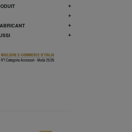
RODUIT
FABRICANT
USSI