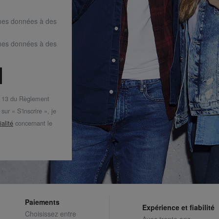
mes données à des
mes données à des
t 13 du Règlement
ur « S'inscrire », je
ialité
concernant le
Paiements
Expérience et fiabilité
Choisissez entre
Avec trente ans