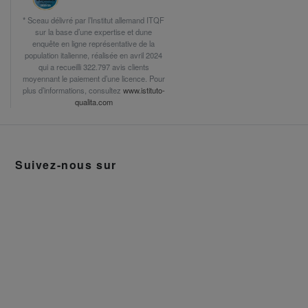
* Sceau délivré par l’Institut allemand ITQF
sur la base d’une expertise et dune
enquête en ligne représentative de la
population italienne, réalisée en avril 2024
qui a recueilli 322.797 avis clients
moyennant le paiement d’une licence. Pour
plus d’informations, consultez
www.istituto-
qualita.com
Suivez-nous sur