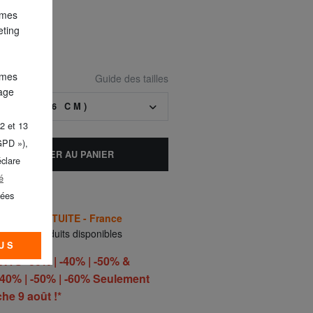
 mes
eting
 mes
Guide des tailles
lage
ITE(≤ 56 CM)
2 et 13
GPD »),
AJOUTER AU PANIER
éclare
é
nées
AISON GRATUITE - France
ment 2 produits disponibles
US
S -30% | -40% | -50% &
40% | -50% | -60% Seulement
he 9 août !*