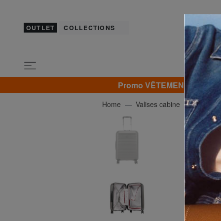
OUTLET
COLLECTIONS
Promo VÊTEMENTS -30% | -4
Home
Valises cabine
DELSE