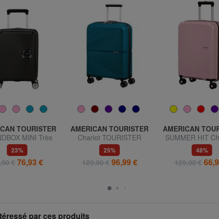
CAN TOURISTER
AMERICAN TOURISTER
AMERICAN TOU
DBOX MINI Très
Chariot TOURISTER
SUMMER HIT Cha
t bagage à main
AMERICAIN AIRCONIC,
bagages à m
23%
25%
48%
bagage à main, lumière
76,93 €
96,99 €
66,9
,90 €
129,90 €
129,90 €
téressé par ces produits