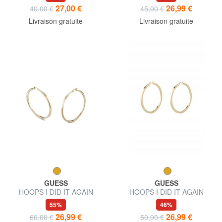
27,00 €
26,99 €
40,00 €
45,00 €
Livraison gratuite
Livraison gratuite
GUESS
GUESS
HOOPS I DID IT AGAIN
HOOPS I DID IT AGAIN
Grandes boucles d'oreilles
Boucles d'oreilles créoles
55%
46%
créoles
moyennes
26,99 €
26,99 €
60,00 €
50,00 €