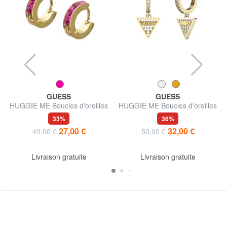
GUESS
GUESS
HUGGIE ME Boucles d'oreilles
HUGGIE ME Boucles d'oreilles
pendantes triangulaires avec
33%
36%
strass
27,00 €
32,00 €
40,00 €
50,00 €
Livraison gratuite
Livraison gratuite