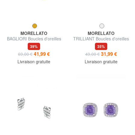
MORELLATO
MORELLATO
BAGLIORI Boucles d'oreilles
TRILLIANT Boucles d'oreilles
en cristal coloré
triangle avec zircons
39%
35%
41,99 €
31,99 €
69,00 €
49,00 €
Livraison gratuite
Livraison gratuite