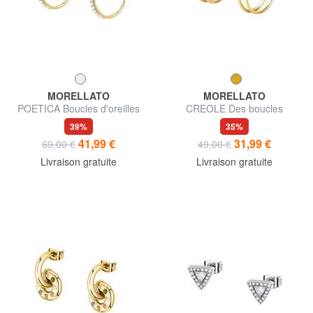
MORELLATO
MORELLATO
POETICA Boucles d'oreilles
CREOLE Des boucles
demi-cercle avec cristaux
d'oreilles
39%
35%
41,99 €
31,99 €
69,00 €
49,00 €
Livraison gratuite
Livraison gratuite