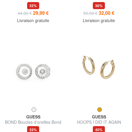
demi-cercle
d'oreilles avec anneaux
32%
36%
torchon
29,99 €
32,00 €
44,00 €
50,00 €
Livraison gratuite
Livraison gratuite
GUESS
GUESS
BOND Boucles d'oreilles Bond
HOOPS I DID IT AGAIN
avec zircons cubiques
Boucles d'oreilles Torchon
33%
40%