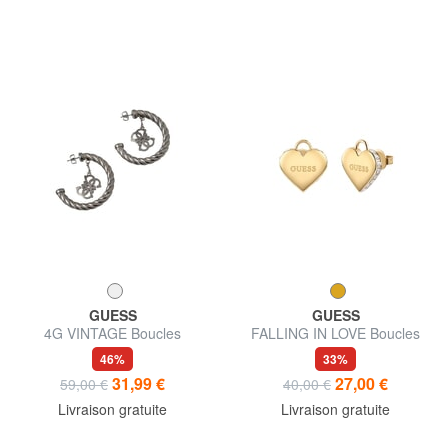
GUESS
GUESS
4G VINTAGE Boucles
FALLING IN LOVE Boucles
d'oreilles demi-cercle avec
d'oreilles en forme de cœur
46%
33%
breloque
31,99 €
27,00 €
59,00 €
40,00 €
Livraison gratuite
Livraison gratuite