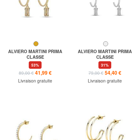
ALVIERO MARTINI PRIMA
ALVIERO MARTINI PRIMA
CLASSE
CLASSE
BROADWAY Boucles d'oreilles
BROADWAY Boucles d'oreilles
53%
31%
cercle avec pendentif
cercle avec pendentif
41,99 €
54,40 €
89,00 €
79,00 €
Livraison gratuite
Livraison gratuite