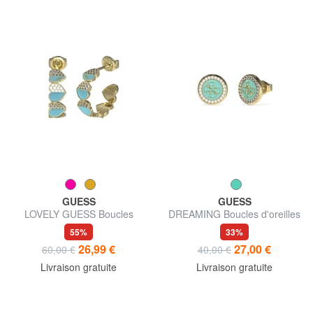
GUESS
GUESS
LOVELY GUESS Boucles
DREAMING Boucles d'oreilles
d'oreilles coeur émaillé
à tige en émail avec logo
55%
33%
26,99 €
27,00 €
60,00 €
40,00 €
Livraison gratuite
Livraison gratuite