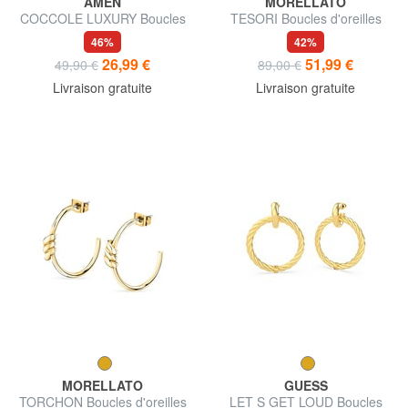
AMEN
MORELLATO
COCCOLE LUXURY Boucles
TESORI Boucles d'oreilles
d'oreilles en forme d'étoile
pendantes en cristal
46%
42%
avec pendentif
26,99 €
51,99 €
49,90 €
89,00 €
Livraison gratuite
Livraison gratuite
MORELLATO
GUESS
TORCHON Boucles d'oreilles
LET S GET LOUD Boucles