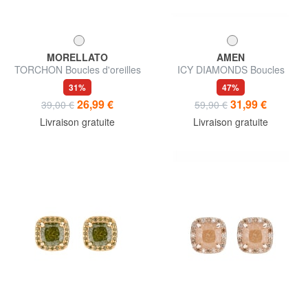
MORELLATO
AMEN
TORCHON Boucles d'oreilles
ICY DIAMONDS Boucles
d'oreilles carrées à lobes
31%
47%
ornées de zirconiums
26,99 €
31,99 €
39,00 €
59,90 €
Livraison gratuite
Livraison gratuite