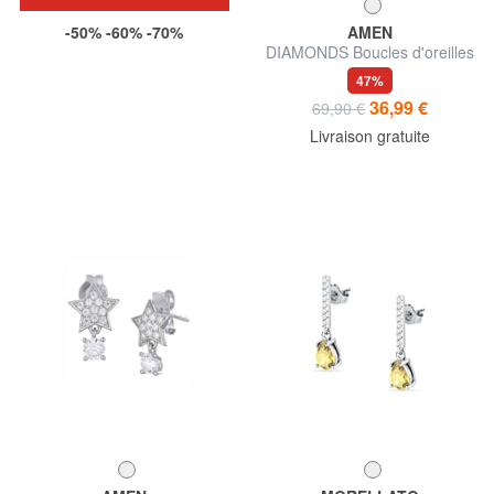
-50% -60% -70%
AMEN
DIAMONDS Boucles d'oreilles
pendantes avec zircones
47%
colorées
36,99 €
69,90 €
Livraison gratuite