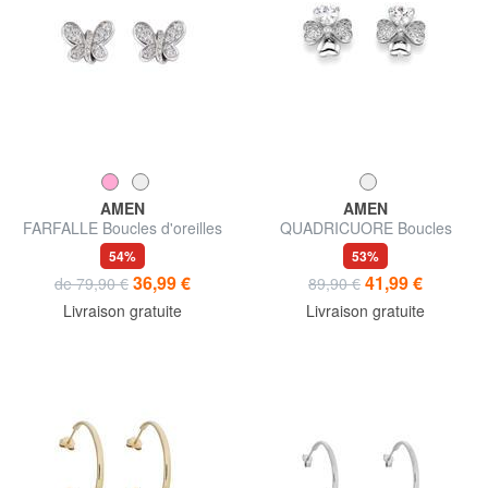
AMEN
AMEN
FARFALLE Boucles d'oreilles
QUADRICUORE Boucles
argent zircon blanc
d'oreilles en argent avec
54%
53%
zircons blancs
36,99 €
41,99 €
de 79,90 €
89,90 €
Livraison gratuite
Livraison gratuite