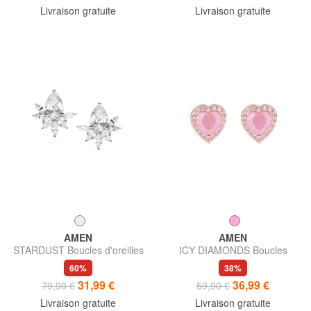
Livraison gratuite
Livraison gratuite
AMEN
AMEN
STARDUST Boucles d'oreilles
ICY DIAMONDS Boucles
avec zircone
d'oreilles coeur avec pierre
60%
38%
31,99 €
36,99 €
79,90 €
59,90 €
Livraison gratuite
Livraison gratuite