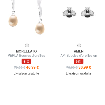
MORELLATO
AMEN
PERLA Boucles d'oreilles
API Boucles d'oreilles en
argent émaillé et zircons
41%
54%
46,99 €
36,99 €
79,00 €
79,90 €
Livraison gratuite
Livraison gratuite