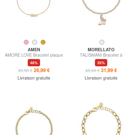
AMEN
MORELLATO
AMORE LOVE Bracelet plaque
TALISMANI Bracelet à
AMOUR
breloques papillon
46%
35%
26,99 €
31,99 €
49,90 €
49,00 €
Livraison gratuite
Livraison gratuite