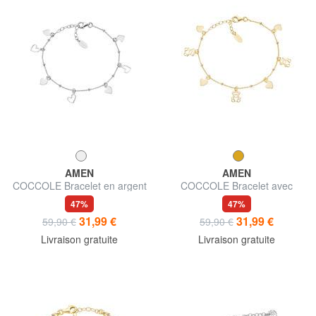
AMEN
AMEN
COCCOLE Bracelet en argent
COCCOLE Bracelet avec
avec breloques coeur
breloques cœur et ours en
47%
47%
peluche
31,99 €
31,99 €
59,90 €
59,90 €
Livraison gratuite
Livraison gratuite