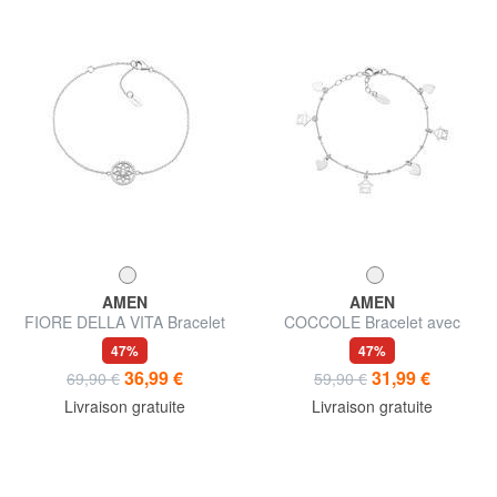
AMEN
AMEN
FIORE DELLA VITA Bracelet
COCCOLE Bracelet avec
en argent avec zircons
breloques cœur et maison
47%
47%
36,99 €
31,99 €
69,90 €
59,90 €
Livraison gratuite
Livraison gratuite