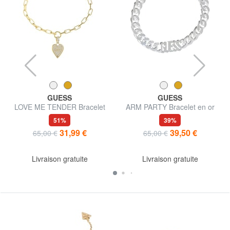
GUESS
GUESS
LOVE ME TENDER Bracelet
ARM PARTY Bracelet en or
jaune, avec logo Guess
51%
39%
31,99 €
39,50 €
65,00 €
65,00 €
Livraison gratuite
Livraison gratuite