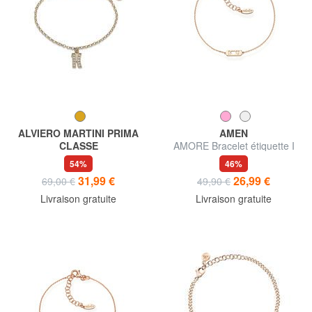
ALVIERO MARTINI PRIMA
AMEN
CLASSE
AMORE Bracelet étiquette I
BROADWAY Bracelet avec
<3 U
54%
46%
breloque logo et zircons
31,99 €
26,99 €
69,00 €
49,90 €
Livraison gratuite
Livraison gratuite