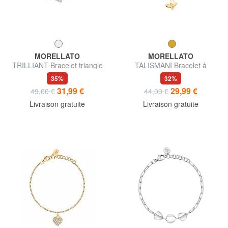
MORELLATO
MORELLATO
TRILLIANT Bracelet triangle
TALISMANI Bracelet à
en zircone
breloques papillon
35%
32%
31,99 €
29,99 €
49,00 €
44,00 €
Livraison gratuite
Livraison gratuite