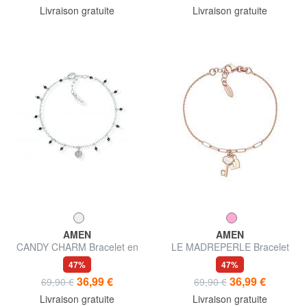
Livraison gratuite
Livraison gratuite
AMEN
AMEN
CANDY CHARM Bracelet en
LE MADREPERLE Bracelet
argent rhodié avec cristaux
nacre blanche
47%
47%
noirs et zirconiums blancs
36,99 €
36,99 €
69,90 €
69,90 €
Livraison gratuite
Livraison gratuite