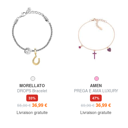
MORELLATO
AMEN
DROPS Bracelet
PREGA E AMA LUXURY
Bracelet en argent avec
33%
47%
zircons
36,99 €
36,99 €
55,00 €
69,90 €
Livraison gratuite
Livraison gratuite