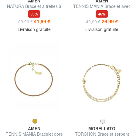
AMEN
AMEN
NATURA Bracelet à trèfles à
TENNIS MANIA Bracelet avec
quatre feuilles
zircon orange
53%
46%
41,99 €
26,99 €
89,90 €
49,90 €
Livraison gratuite
Livraison gratuite
AMEN
MORELLATO
TENNIS MANIA Bracelet doré
TORCHON Bracelet serpent