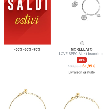
-50% -60% -70%
MORELLATO
LOVE SPECIAL kit bracelet et
collier
43%
61,99 €
109,00 €
Livraison gratuite