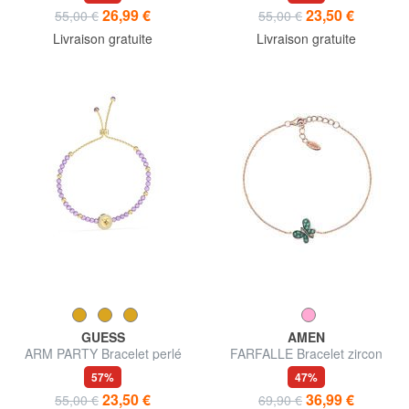
26,99 €
23,50 €
55,00 €
55,00 €
Livraison gratuite
Livraison gratuite
GUESS
AMEN
ARM PARTY Bracelet perlé
FARFALLE Bracelet zircon
bleu et blanc
57%
47%
23,50 €
36,99 €
55,00 €
69,90 €