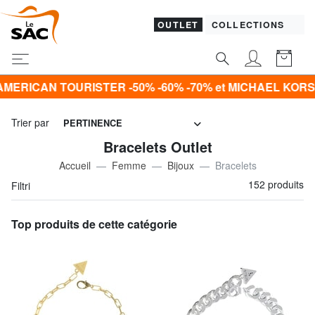
OUTLET
COLLECTIONS
-50% -60% -70% et MICHAEL KORS -30% -40% -50% Seule
Trier par
PERTINENCE
Bracelets Outlet
Accueil
Femme
Bijoux
Bracelets
152 produits
Filtri
Top produits de cette catégorie