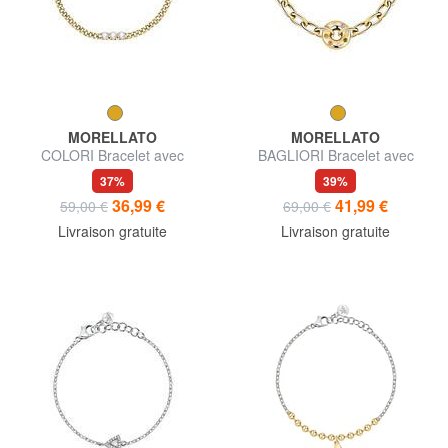
MORELLATO
MORELLATO
COLORI Bracelet avec
BAGLIORI Bracelet avec
cristaux
cristaux colorés
37%
39%
36,99 €
41,99 €
59,00 €
69,00 €
Livraison gratuite
Livraison gratuite