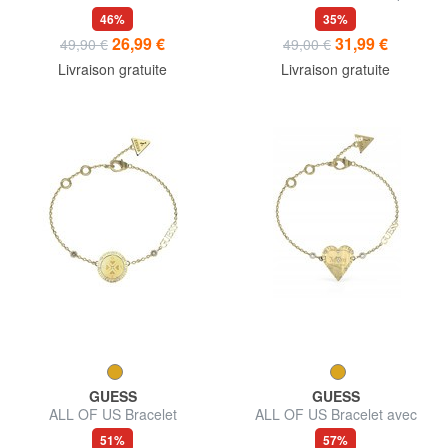
orné de zirconias
orné d'une croix et de cristaux
46%
35%
26,99 €
31,99 €
49,90 €
49,00 €
Livraison gratuite
Livraison gratuite
GUESS
GUESS
ALL OF US Bracelet
ALL OF US Bracelet avec
coeur
51%
57%