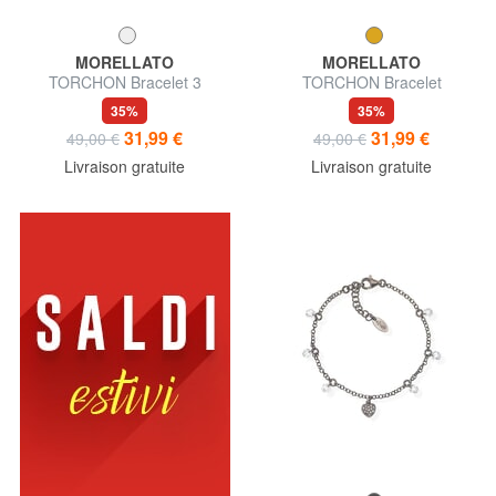
MORELLATO
MORELLATO
TORCHON Bracelet 3
TORCHON Bracelet
torchons
35%
35%
31,99 €
31,99 €
49,00 €
49,00 €
Livraison gratuite
Livraison gratuite