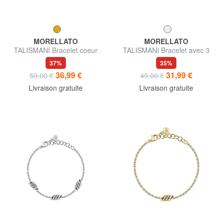
MORELLATO
MORELLATO
TALISMANI Bracelet coeur
TALISMANI Bracelet avec 3
petits coeurs
37%
35%
36,99 €
31,99 €
59,00 €
49,00 €
Livraison gratuite
Livraison gratuite