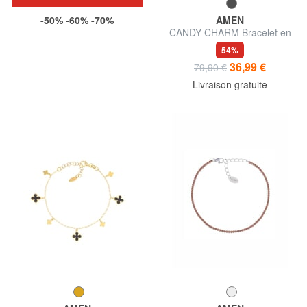
-50% -60% -70%
AMEN
CANDY CHARM Bracelet en
argent avec breloques
54%
36,99 €
79,90 €
Livraison gratuite