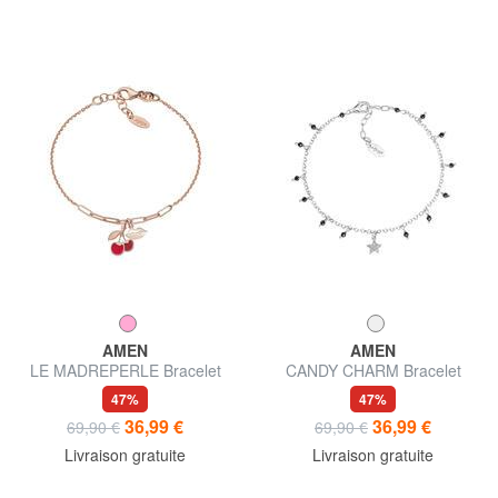
AMEN
AMEN
LE MADREPERLE Bracelet
CANDY CHARM Bracelet
nacre rouge
cristaux noirs et zircons
47%
47%
36,99 €
36,99 €
69,90 €
69,90 €
Livraison gratuite
Livraison gratuite