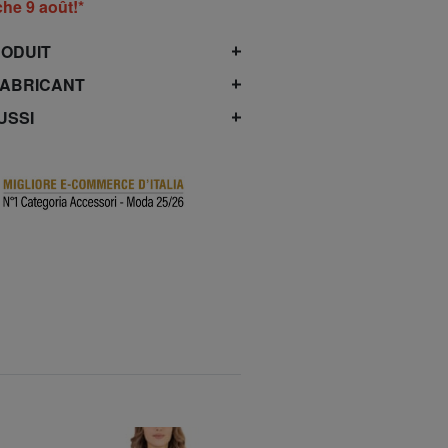
he 9 août!*
RODUIT
FABRICANT
USSI