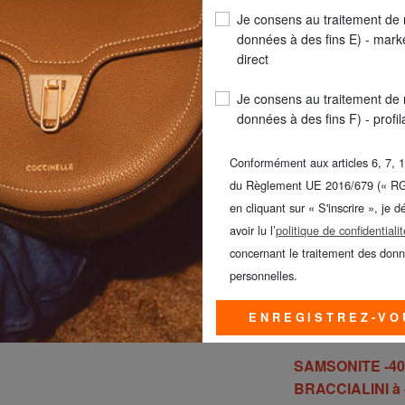
Je consens au traitement de
TAILLE
: 8a
données à des fins E) - mark
COULEUR
: blanc
direct
Je consens au traitement de
données à des fins F) - profi
Conformément aux articles 6, 7, 1
CHOISISSE
du Règlement UE 2016/679 (« R
en cliquant sur « S'inscrire », je d
avoir lu l’
politique de confidentialit
concernant le traitement des don
personnelles.
LIVR
ENREGISTREZ-VO
Seule
SAMSONITE -40%
BRACCIALINI à -