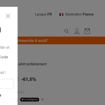
Langue
FR
Destination
France
N
jusqu’au dimanche 9 août!*
ter et
 Code
S Sweat-shirt entièrement
at !
à
41,99 €
-61,5%
0 €
**
urs
: 34,99 € (+20,0%)
e