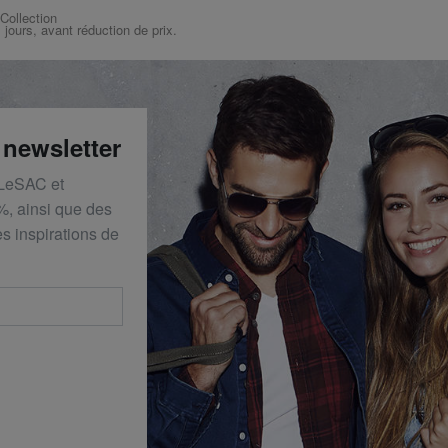
 Collection
s jours, avant réduction de prix.
 newsletter
 LeSAC et
%, ainsi que des
s inspirations de