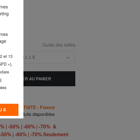
 mes
eting
 mes
lage
Guide des tailles
2 et 13
Z LA TAILLE
GPD »),
éclare
AJOUTER AU PANIER
é
nées
AISON GRATUITE - France
US
ment 3 produits disponibles
 | -50% | -60% | -70% &
50% | -60% | -70% Seulement