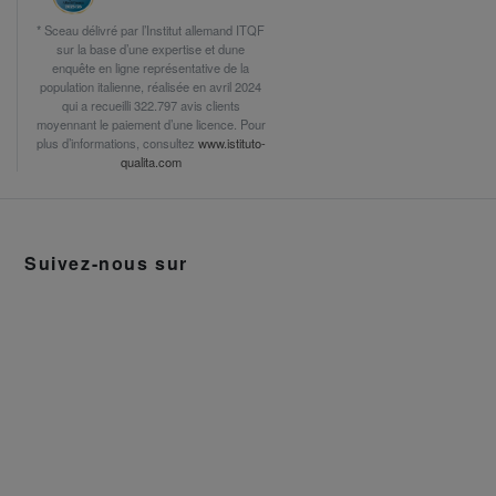
* Sceau délivré par l’Institut allemand ITQF
sur la base d’une expertise et dune
enquête en ligne représentative de la
population italienne, réalisée en avril 2024
qui a recueilli 322.797 avis clients
moyennant le paiement d’une licence. Pour
plus d’informations, consultez
www.istituto-
qualita.com
Suivez-nous sur