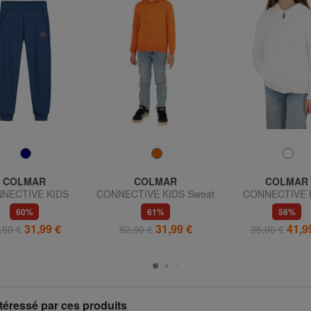
COLMAR
COLMAR
COLMAR
NECTIVE KIDS
CONNECTIVE KIDS Sweat
CONNECTIVE 
lon de jogging en
à capuche avec logo
Sweatshirt à ca
60%
61%
56%
polaire
imprimé
31,99 €
31,99 €
41,9
,00 €
82,00 €
95,00 €
téressé par ces produits