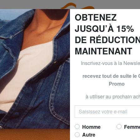
OBTENEZ
JUSQU’À 15%
DE RÉDUCTIO
MAINTENANT
60% | -70% & BRACCIALINI à -50% | -60% | -70% Seulement 
Inscrivez-vous à la Newslet
COLMAR
recevez tout de suite le
Promo
CONNECTIVE KID
zippé
à utiliser au prochain ach
Maintenant 
prix conseillé
109,0
Meilleur prix 30 derniers jo
Homme
Femm
Autre