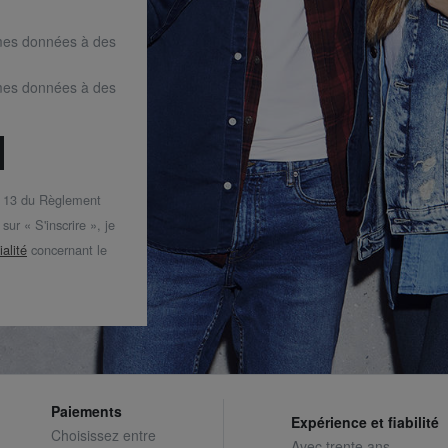
mes données à des
mes données à des
t 13 du Règlement
ur « S'inscrire », je
ialité
concernant le
Paiements
Expérience et fiabilité
Choisissez entre
Avec trente ans