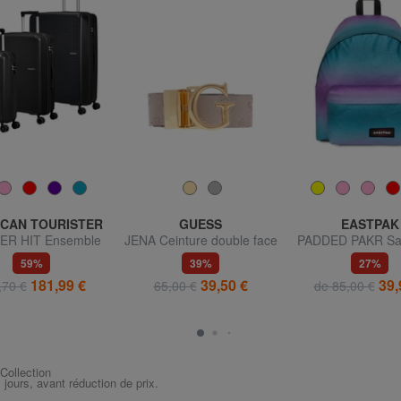
CAN TOURISTER
GUESS
EASTPAK
R HIT Ensemble
JENA Ceinture double face
PADDED PAKR Sac
 + trolley moyen +
59%
39%
27%
grand
181,99 €
39,50 €
39,
,70 €
65,00 €
de 85,00 €
 Collection
s jours, avant réduction de prix.