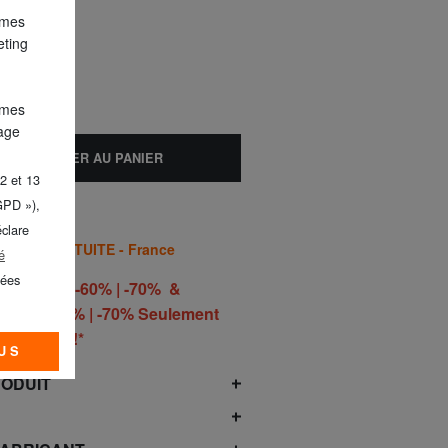
 mes
eting
 mes
lage
AJOUTER AU PANIER
2 et 13
GPD »),
éclare
AISON GRATUITE - France
é
nées
 | -50% | -60% | -70% &
50% | -60% | -70% Seulement
he 9 août!*
US
RODUIT