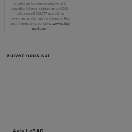
enquête en ligne représentative de la
population italienne, réalisée en avril 2024
qui a recueilli 322.797 avis clients
moyennant le paiement d’une licence. Pour
plus d’informations, consultez
www.istituto-
qualita.com
Suivez-nous sur
Avis LeSAC