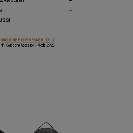
FABRICANT
S
USSI