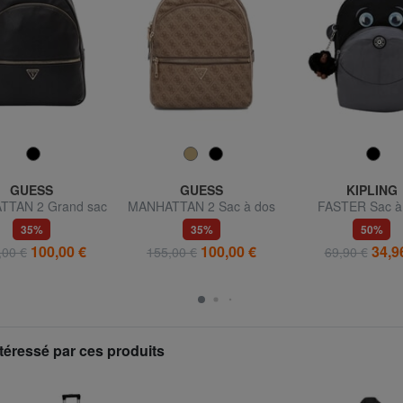
GUESS
GUESS
KIPLING
TAN 2 Grand sac
MANHATTAN 2 Sac à dos
FASTER Sac à
à 2 compartiments
35%
35%
50%
100,00 €
100,00 €
34,9
,00 €
155,00 €
69,90 €
téressé par ces produits