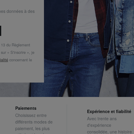
mes données à des
t 13 du Règlement
ur « S'inscrire », je
ialité
concernant le
Paiements
Expérience et fiabilité
Choisissez entre
Avec trente ans
différents modes de
d'expérience
paiement, les plus
consolidée, une histoire