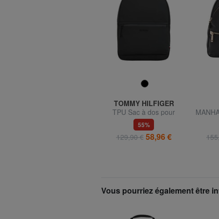
KIPLING
TOMMY HILFIGER
SEOUL S Sac à dos
TPU Sac à dos pour
MANHAT
femme
à dos 
53%
55%
44,96 €
58,96 €
94,90 €
129,90 €
155
Vous pourriez également être in