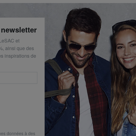
 newsletter
 LeSAC et
%, ainsi que des
s inspirations de
mes données à des