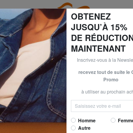
OBTENEZ
JUSQU’À 15%
DE RÉDUCTIO
MAINTENANT
60% | -70% & BRACCIALINI à -50% | -60% | -70% Seulement 
Inscrivez-vous à la Newslet
CCINELLE
COCCINE
recevez tout de suite le
Promo
JEN Sac à dos en
Maintenant 
à utiliser au prochain ach
prix conseillé
298,0
Meilleur prix 30 derniers jo
Homme
Femm
(1)
Autre