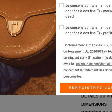
Je consens au traitement de
COULEUR
: pot
données à des fins E) - mark
direct
Je consens au traitement de
données à des fins F) - profi
Conformément aux articles 6, 7, 1
du Règlement UE 2016/679 (« R
en cliquant sur « S'inscrire », je d
LIVR
avoir lu l’
politique de confidentialit
concernant le traitement des don
SAMSONITE -40%
personnelles.
BRACCIALINI à -
jusqu’au dimanc
ENREGISTREZ-VO
DÉTAILS DU P
DIMENSIONS