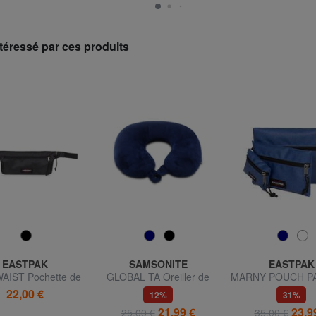
téressé par ces produits
EASTPAK
SAMSONITE
EASTPAK
AIST Pochette de
GLOBAL TA Oreiller de
MARNY POUCH PA
yage sécurisée
voyage en mousse à
de sachets appor
22,00 €
12%
31%
mémoire de forme
21,99 €
23,9
25,00 €
35,00 €