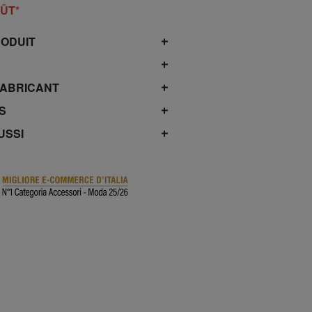
OÛT*
RODUIT
FABRICANT
S
USSI