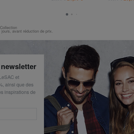
 Collection
s jours, avant réduction de prix.
 newsletter
 LeSAC et
%, ainsi que des
s inspirations de