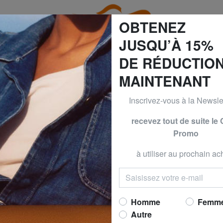
OBTENEZ
JUSQU’À 15%
DE RÉDUCTIO
MAINTENANT
GUESS & PIQUADRO -30% | -40% | -50% JUSQU’AU 9 AOÛT
Inscrivez-vous à la Newslet
CAN TOURISTER
AMERICAN
recevez tout de suite le
Promo
Chariot TOURI
taille moyenne, l
à utiliser au prochain ach
Maintenant 
prix conseillé
139,9
Meilleur prix 30 derniers jo
Homme
Femm
Autre
(4)