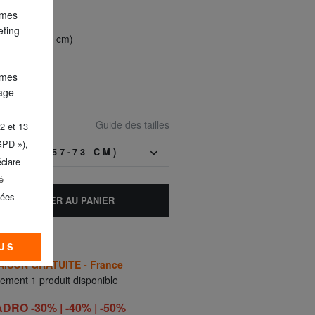
 mes
eting
yenne (57-73 cm)
e orange
 mes
lage
Guide des tailles
2 et 13
GPD »),
YENNE (57-73 CM)
éclare
é
nées
AJOUTER AU PANIER
US
AISON GRATUITE - France
ement 1 produit disponible
RO -30% | -40% | -50%