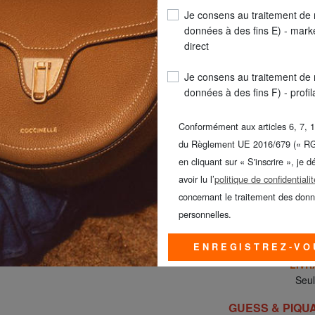
Je consens au traitement de
données à des fins E) - mark
TAILLE
: Taille Mo
direct
COULEUR
: mangu
Je consens au traitement de
données à des fins F) - profi
Conformément aux articles 6, 7, 1
du Règlement UE 2016/679 (« R
TAILLE MO
en cliquant sur « S'inscrire », je d
avoir lu l’
politique de confidentialit
concernant le traitement des don
personnelles.
ENREGISTREZ-VO
LIVR
Seul
GUESS & PIQUAD