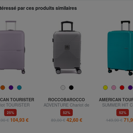
téressé par ces produits similaires
CAN TOURISTER
ROCCOBAROCCO
AMERICAN TOU
riot TOURISTER
ADVENTURE Chariot de
SUMMER HIT Ch
CAIN AIRCONIC,
taille moyenne
moyen
25%
52%
52%
le moyenne, léger
104,93 €
42,60 €
71,9
,90 €
89,00 €
149,90 €