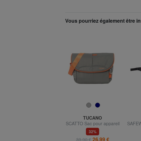
Vous pourriez également être in
GO TRAVEL
TUCANO
GO sac de voyage pliable
SCATTO Sac pour appareil
SAFEW
photo
vo
24,95 €
32%
26,99 €
39,90 €