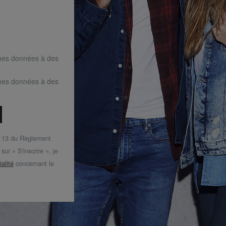
mes données à des
mes données à des
t 13 du Règlement
ur « S'inscrire », je
ialité
concernant le