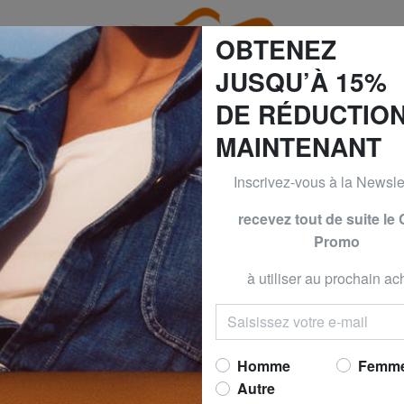
OBTENEZ
JUSQU’À 15%
DE RÉDUCTIO
MAINTENANT
60% | -70% & BRACCIALINI à -50% | -60% | -70% Seulement 
Inscrivez-vous à la Newslet
IN
CALVIN K
recevez tout de suite le
Promo
CK JEANS MON
polyester recyclé
à utiliser au prochain ach
Maintenant 
prix conseillé
59,90
Meilleur prix 30 derniers jo
Homme
Femm
Autre