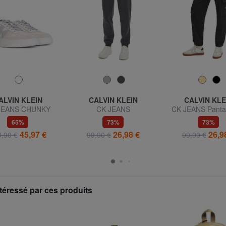
ALVIN KLEIN
CALVIN KLEIN
CALVIN KLE
JEANS CHUNKY
CK JEANS
CK JEANS Panta
skets en cuir
jogging avec gr
65%
73%
73%
poches
45,97 €
26,98 €
26,9
,90 €
99,90 €
99,90 €
téressé par ces produits