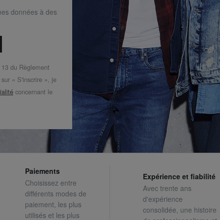
mes données à des
t 13 du Règlement
ur « S'inscrire », je
ialité
concernant le
Paiements
Expérience et fiabilité
Choisissez entre
Avec trente ans
différents modes de
d'expérience
paiement, les plus
consolidée, une histoire
utilisés et les plus