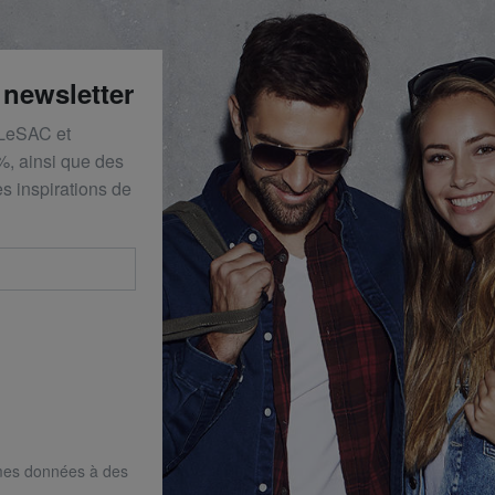
 newsletter
 LeSAC et
%, ainsi que des
s inspirations de
mes données à des