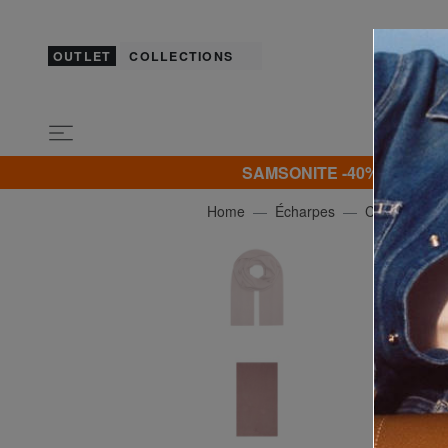
OUTLET
COLLECTIONS
SAMSONITE -40% | -50% | -
Home
Écharpes
CALVIN KLE