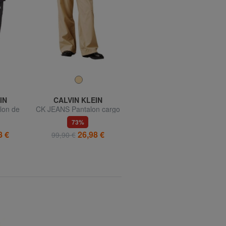
IN
CALVIN KLEIN
CALVIN KLEIN
lon de
CK JEANS Pantalon cargo
CK JEANS Pantalon chino
andes
en coton
à jambes larges et droites
73%
73%
8 €
26,98 €
26,98 €
99,90 €
99,90 €