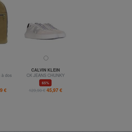
CALVIN KLEIN
CALVIN KLEIN
 à dos
CK JEANS CHUNKY
CK JEANS
ortable
Baskets en cuir
65%
73%
9 €
45,97 €
26,98 €
129,90 €
99,90 €