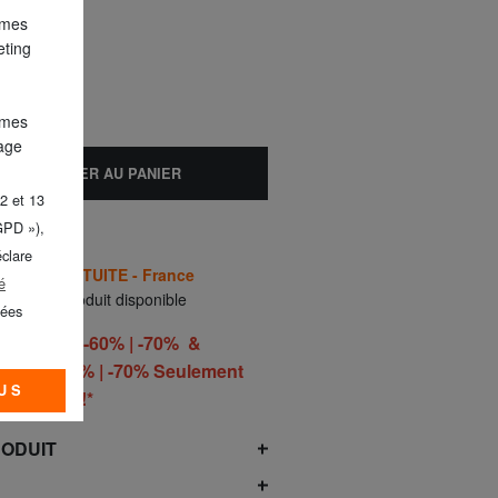
 mes
oussiéreuse
eting
 mes
lage
AJOUTER AU PANIER
2 et 13
GPD »),
éclare
AISON GRATUITE - France
é
ement 1 produit disponible
nées
 | -50% | -60% | -70% &
50% | -60% | -70% Seulement
US
he 9 août!*
RODUIT