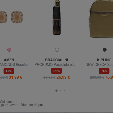
AMEN
BRACCIALINI
KIPLING
IAMONDS Boucles
PROFUMO Parapluie pliant
NEW DEEDA Sac
les carrées à lobes
avec bouton
pour ordinateur p
47%
61%
74%
es de zirconiums
ouverture/fermeture
15"
31,99 €
26,99 €
76,9
,90 €
69,00 €
299,00 €
 Collection
s jours, avant réduction de prix.