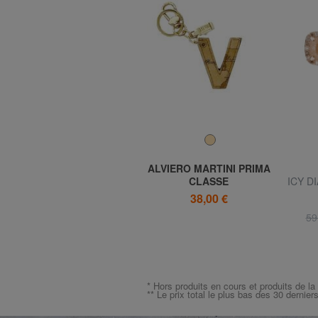
EASTPAK
ALVIERO MARTINI PRIMA
à
DAY OFFICE Sac à dos
CLASSE
ICY D
pour ordinateur portable 16
GEO CLASSIC Porte-clés
d'oreil
38,00 €
32%
pouces
lettre V
orné
51,99 €
de 77,00 €
59
* Hors produits en cours et produits de la
** Le prix total le plus bas des 30 dernier