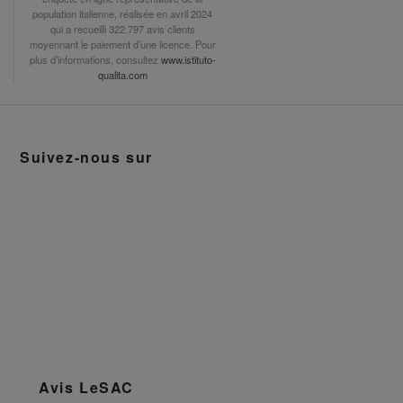
population italienne, réalisée en avril 2024
qui a recueilli 322.797 avis clients
moyennant le paiement d’une licence. Pour
plus d’informations, consultez
www.istituto-
qualita.com
Suivez-nous sur
Avis LeSAC