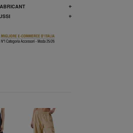
FABRICANT
USSI