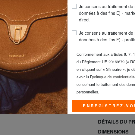
Je consens au traitement de
COULEUR
: rose p
données à des fins E) - mark
direct
Je consens au traitement de
données à des fins F) - profi
Conformément aux articles 6, 7, 1
du Règlement UE 2016/679 (« R
en cliquant sur « S'inscrire », je d
LIVR
avoir lu l’
politique de confidentialit
Seul
concernant le traitement des don
personnelles.
SAMSONITE -40%
BRACCIALINI à -
ENREGISTREZ-VO
jusqu’au dimanc
DÉTAILS DU P
DIMENSIONS