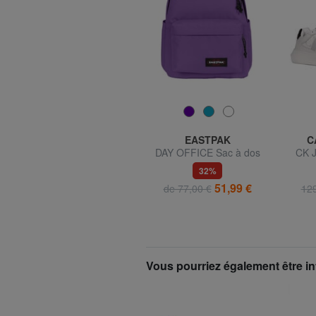
EASTPAK
EASTPAK
C
PADDED DAY PAK'R Sac à
DAY OFFICE Sac à dos
CK 
dos pour ordinateur
pour ordinateur portable 16
Ba
60,00 €
de 67,00 €
32%
portable 14"
pouces
51,99 €
de 77,00 €
129
Vous pourriez également être in