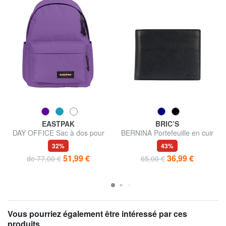
EASTPAK
BRIC’S
DAY OFFICE Sac à dos pour
BERNINA Portefeuille en cuir
ordinateur portable 16 pouces
pour homme
32%
43%
51,99 €
36,99 €
de 77,00 €
65,00 €
Vous pourriez également être intéressé par ces
produits