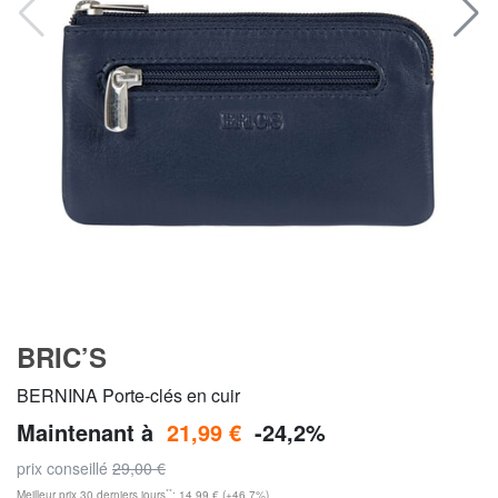
BRIC’S
BERNINA Porte-clés en cuir
Maintenant à
21,99 €
-24,2%
prix conseillé
29,00 €
**
Meilleur prix 30 derniers jours
: 14,99 € (+46,7%)