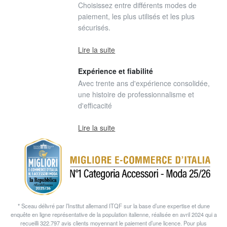
Choisissez entre différents modes de
paiement, les plus utilisés et les plus
sécurisés.
Lire la suite
Expérience et fiabilité
Avec trente ans d'expérience consolidée,
une histoire de professionnalisme et
d'efficacité
Lire la suite
* Sceau délivré par l’Institut allemand ITQF sur la base d’une expertise et dune
enquête en ligne représentative de la population italienne, réalisée en avril 2024 qui a
recueilli 322.797 avis clients moyennant le paiement d’une licence. Pour plus