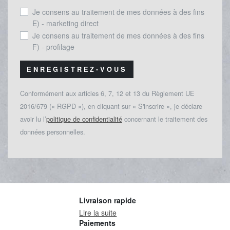
Je consens au traitement de mes données à des fins
E) - marketing direct
Je consens au traitement de mes données à des fins
F) - profilage
ENREGISTREZ-VOUS
Conformément aux articles 6, 7, 12 et 13 du Règlement UE
2016/679 (« RGPD »), en cliquant sur « S'inscrire », je déclare
avoir lu l’
politique de confidentialité
concernant le traitement des
données personnelles.
Livraison rapide
Lire la suite
Paiements