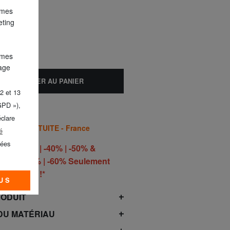
 mes
eting
 mes
lage
AJOUTER AU PANIER
2 et 13
GPD »),
éclare
AISON GRATUITE - France
é
nées
S -30% | -40% | -50% &
40% | -50% | -60% Seulement
he 9 août !*
US
RODUIT
DU MATÉRIAU