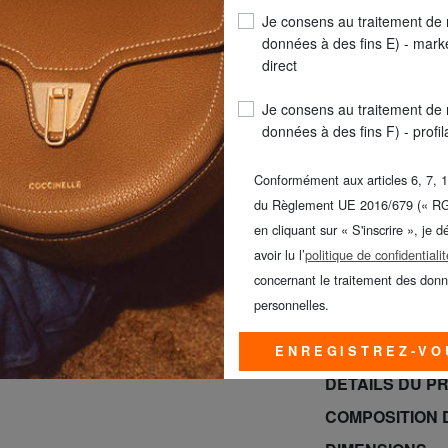
Je consens au traitement de
COULEUR
: blanc
données à des fins E) - mark
direct
Je consens au traitement de
données à des fins F) - profi
Conformément aux articles 6, 7, 1
du Règlement UE 2016/679 (« R
en cliquant sur « S'inscrire », je d
LIVR
avoir lu l’
politique de confidentialit
concernant le traitement des don
Promo VÊTEMENT
personnelles.
CALVIN KLEIN -
jusqu’au dimanc
ENREGISTREZ-VO
DÉTAILS DU P
COMPOSITION 