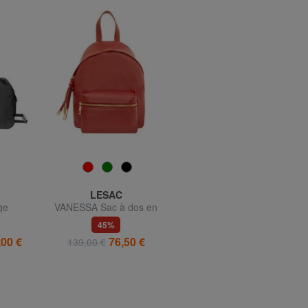
LESAC
CABINZERO
ge
VANESSA Sac à dos en
FLIGHT 12L Sac à dos
65
cuir Dollar
sous-siège
45%
42%
,00 €
76,50 €
31,99 €
139,00 €
54,90 €