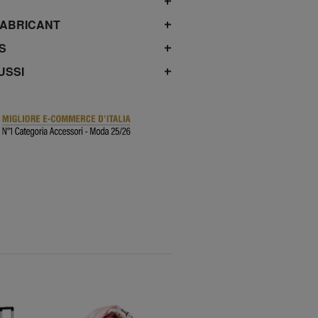
FABRICANT
S
USSI