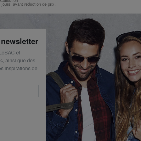
 Collection
s jours, avant réduction de prix.
 newsletter
 LeSAC et
%, ainsi que des
s inspirations de