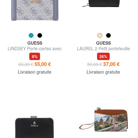
GUESS
GUESS
LINDSEY Porte-cartes avec
LAUREL 2 Petit portefeuille
porte-monnaie
zippé
8%
26%
55,00 €
37,00 €
60,00 €
50,00 €
Livraison gratuite
Livraison gratuite