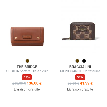
THE BRIDGE
BRACCIALINI
CECILIA portefeuille en cuir
MONORANGE Portefeuille
moyen zippé
37%
58%
136,00 €
41,99 €
215,00 €
99,00 €
Livraison gratuite
Livraison gratuite