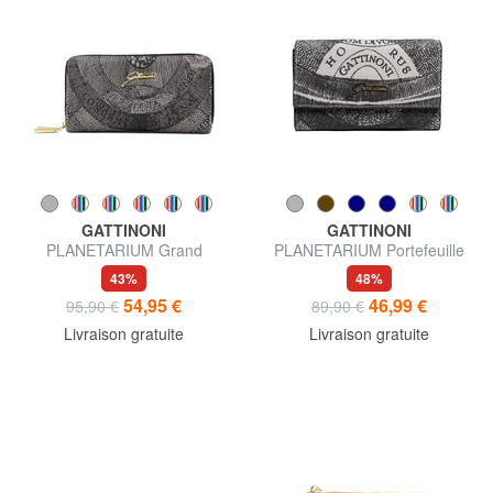
GATTINONI
GATTINONI
PLANETARIUM Grand
PLANETARIUM Portefeuille
portefeuille à double zip
moyen à rabat
43%
48%
54,95 €
46,99 €
95,90 €
89,90 €
Livraison gratuite
Livraison gratuite