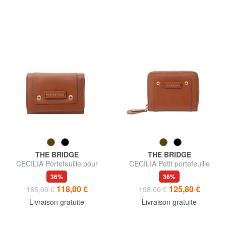
THE BRIDGE
THE BRIDGE
CECILIA Portefeuille pour
CECILIA Petit portefeuille
femme
zippé
36%
36%
118,00 €
125,80 €
185,00 €
198,00 €
Livraison gratuite
Livraison gratuite