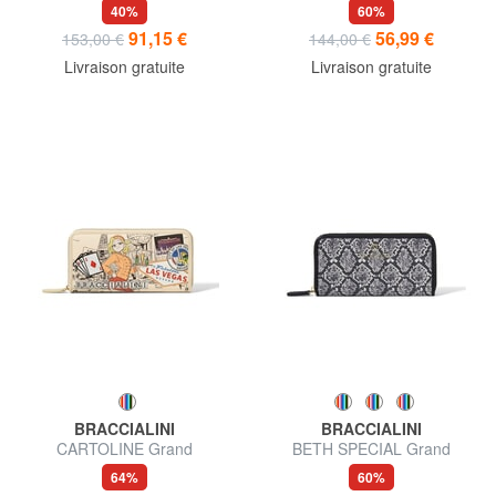
portefeuille zippé MEXICO
40%
60%
91,15 €
56,99 €
153,00 €
144,00 €
Livraison gratuite
Livraison gratuite
BRACCIALINI
BRACCIALINI
CARTOLINE Grand
BETH SPECIAL Grand
portefeuille LAS VEGAS
portefeuille zippé
64%
60%