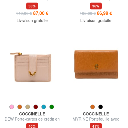
monnaie, en cuir
cuir
38%
36%
87,00 €
66,99 €
140,00 €
105,00 €
Livraison gratuite
Livraison gratuite
COCCINELLE
COCCINELLE
DEW Porte-cartes de crédit en
MYRINE Portefeuille avec
cuir
porte-monnaie, en cuir
40%
41%