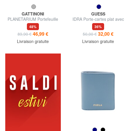
GATTINONI
GUESS
PLANETARIUM Portefeuille
IDRA Porte-cartes plat avec
zippé
fermeture éclair
48%
36%
46,99 €
32,00 €
89,90 €
50,00 €
Livraison gratuite
Livraison gratuite