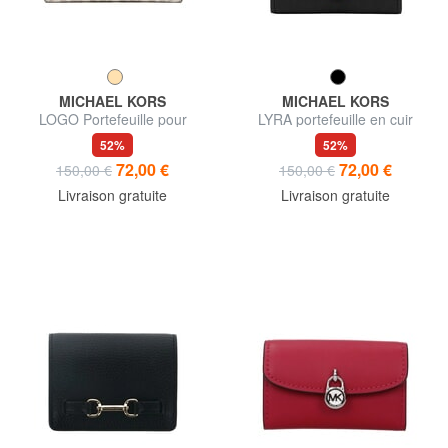
MICHAEL KORS
MICHAEL KORS
LOGO Portefeuille pour
LYRA portefeuille en cuir
femme
52%
52%
72,00 €
72,00 €
150,00 €
150,00 €
Livraison gratuite
Livraison gratuite