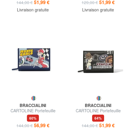
51,99 €
51,99 €
144,00 €
129,00 €
Livraison gratuite
Livraison gratuite
BRACCIALINI
BRACCIALINI
CARTOLINE Portefeuille
CARTOLINE Portefeuille
moyen MONTE CARLO
moyen VENICE
60%
64%
56,99 €
51,99 €
144,00 €
144,00 €