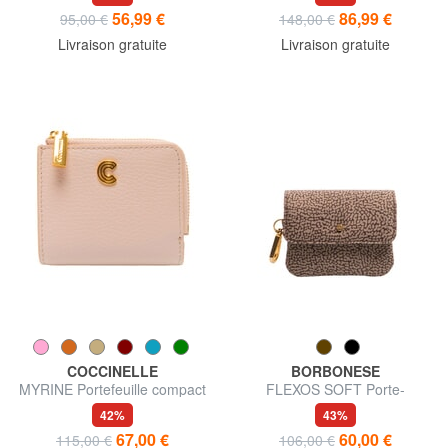
56,99 €
86,99 €
95,00 €
148,00 €
Livraison gratuite
Livraison gratuite
COCCINELLE
BORBONESE
MYRINE Portefeuille compact
FLEXOS SOFT Porte-
en cuir
monnaie avec mousqueton
42%
43%
67,00 €
60,00 €
115,00 €
106,00 €