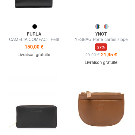
FURLA
YNOT
CAMELIA COMPACT Petit
YESBAG Porte-cartes zippé
portefeuille en cuir
avec bracelet
150,00 €
27%
21,95 €
Livraison gratuite
29,90 €
Livraison gratuite