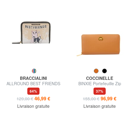
BRACCIALINI
COCCINELLE
ALLROUND BEST FRIENDS
BINXIE Portefeuille Zip
portefeuille compact à
Around
64%
37%
fermeture éclair
46,99 €
96,99 €
129,00 €
155,00 €
Livraison gratuite
Livraison gratuite