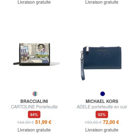
Livraison gratuite
Livraison gratuite
BRACCIALINI
MICHAEL KORS
CARTOLINE Portefeuille
ADELE portefeuille en cuir
moyen SINGAPOUR
64%
52%
51,99 €
72,00 €
144,00 €
150,00 €
Livraison gratuite
Livraison gratuite