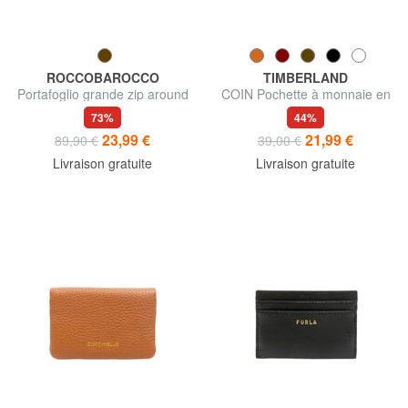
ROCCOBAROCCO
TIMBERLAND
Portafoglio grande zip around
COIN Pochette à monnaie en
in pelle
cuir
73%
44%
23,99 €
21,99 €
89,90 €
39,00 €
Livraison gratuite
Livraison gratuite