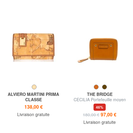
ALVIERO MARTINI PRIMA
THE BRIDGE
CLASSE
CECILIA Portefeuille moyen
Portefeuille GEO CLASSIC,
en cuir zippé sur tout le
138,00 €
46%
avec plaquette logo
pourtour
97,00 €
Livraison gratuite
180,00 €
Livraison gratuite