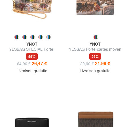
YNOT
YNOT
YESBAG SPECIAL Porte-
YESBAG Porte-cartes moyen
cartes à double fermeture
avec poche à monnaie
59%
26%
éclair
26,47 €
21,99 €
64,90 €
29,90 €
Livraison gratuite
Livraison gratuite