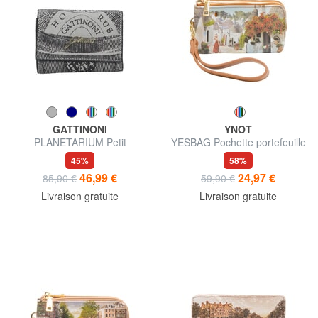
GATTINONI
YNOT
PLANETARIUM Petit
YESBAG Pochette portefeuille
portefeuille à rabat
avec dragonne
45%
58%
46,99 €
24,97 €
85,90 €
59,90 €
Livraison gratuite
Livraison gratuite