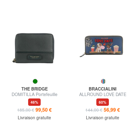
THE BRIDGE
BRACCIALINI
DOMITILLA Portefeuille
ALLROUND LOVE DATE
moyen en cuir zippé sur tout
Grand portefeuille zippé
46%
60%
le pourtour
99,50 €
56,99 €
185,00 €
144,00 €
Livraison gratuite
Livraison gratuite