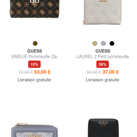
GUESS
GUESS
EMELIE Portefeuille Zip
LAUREL 2 Petit portefeuille
Around
zippé
10%
26%
63,00 €
37,00 €
70,00 €
50,00 €
Livraison gratuite
Livraison gratuite