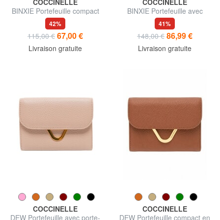
COCCINELLE
COCCINELLE
BINXIE Portefeuille compact
BINXIE Portefeuille avec
en cuir
porte-monnaie, en cuir
42%
41%
67,00 €
86,99 €
115,00 €
148,00 €
Livraison gratuite
Livraison gratuite
COCCINELLE
COCCINELLE
DEW Portefeuille avec porte-
DEW Portefeuille compact en