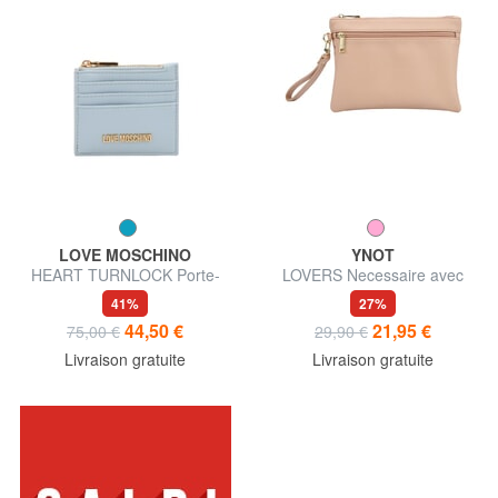
LOVE MOSCHINO
YNOT
HEART TURNLOCK Porte-
LOVERS Necessaire avec
cartes / Porte-monnaie
porte-monnaie et bracelet
41%
27%
44,50 €
21,95 €
75,00 €
29,90 €
Livraison gratuite
Livraison gratuite