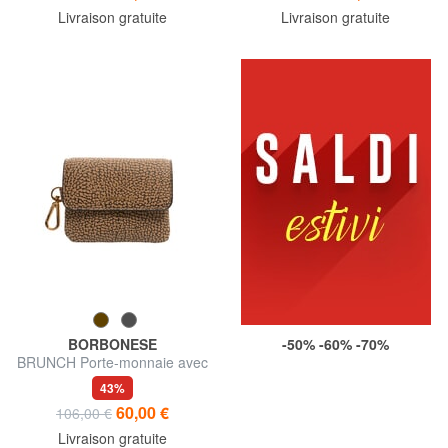
Livraison gratuite
Livraison gratuite
BORBONESE
-50% -60% -70%
BRUNCH Porte-monnaie avec
mousqueton
43%
60,00 €
106,00 €
Livraison gratuite