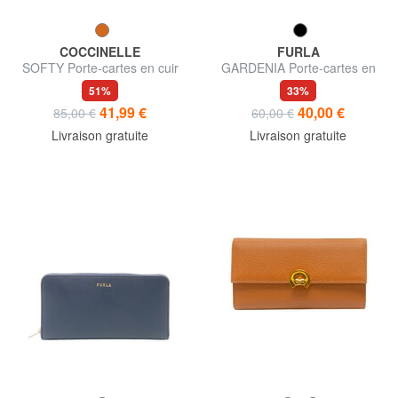
COCCINELLE
FURLA
SOFTY Porte-cartes en cuir
GARDENIA Porte-cartes en
martelé
cuir imprimé Andromeda
51%
33%
41,99 €
40,00 €
85,00 €
60,00 €
Livraison gratuite
Livraison gratuite