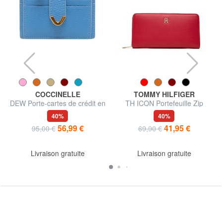
COCCINELLE
TOMMY HILFIGER
DEW Porte-cartes de crédit en
TH ICON Portefeuille Zip
cuir
Around
40%
40%
56,99 €
41,95 €
95,00 €
69,90 €
Livraison gratuite
Livraison gratuite