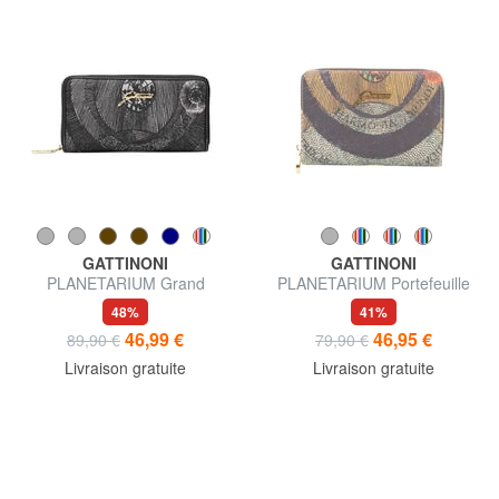
GATTINONI
GATTINONI
PLANETARIUM Grand
PLANETARIUM Portefeuille
portefeuille zippé
porte-monnaie de taille
48%
41%
moyenne
46,99 €
46,95 €
89,90 €
79,90 €
Livraison gratuite
Livraison gratuite