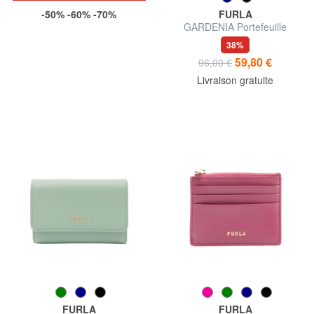
-50% -60% -70%
FURLA
GARDENIA Portefeuille
vertical en cuir
38%
59,80 €
96,00 €
Livraison gratuite
FURLA
FURLA