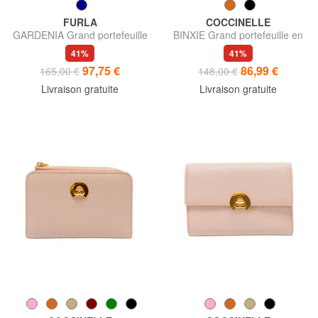
FURLA
COCCINELLE
GARDENIA Grand portefeuille
BINXIE Grand portefeuille en
en cuir zippé
cuir
41%
41%
97,75 €
86,99 €
165,00 €
148,00 €
Livraison gratuite
Livraison gratuite