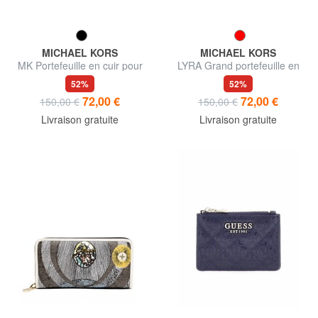
MICHAEL KORS
MICHAEL KORS
MK Portefeuille en cuir pour
LYRA Grand portefeuille en
femme
cuir
52%
52%
72,00 €
72,00 €
150,00 €
150,00 €
Livraison gratuite
Livraison gratuite