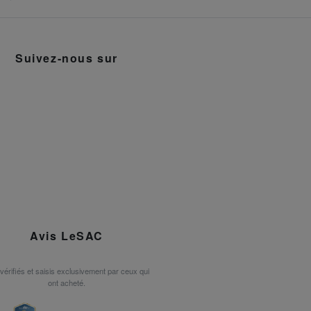
Suivez-nous sur
Avis LeSAC
 vérifiés et saisis exclusivement par ceux qui
ont acheté.