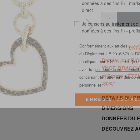
Je consens au traitement de
données à des fins E) - mark
direct
Je consens au traitement de
données à des fins F) - profi
LIVR
Conformément aux articles 6, 7, 1
Dernier jour 
du Règlement UE 2016/679 (« R
YNOT, BRACCIA
en cliquant sur « S'inscrire », je d
et Promo VÊTEM
avoir lu l’
politique de confidentialit
-80%*
concernant le traitement des don
personnelles.
DÉTAILS DU P
DIMENSIONS
ENREGISTREZ-VO
DONNÉES DU 
DÉCOUVREZ A