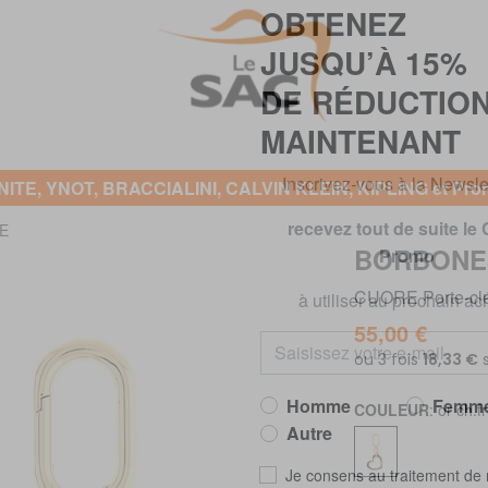
OBTENEZ
JUSQU’À 15%
DE RÉDUCTIO
MAINTENANT
TE, YNOT, BRACCIALINI, CALVIN KLEIN, KIPLING et Prom
Inscrivez-vous à la Newslet
E
BORBONE
recevez tout de suite le
Promo
CUORE Porte-clés
55,00 €
à utiliser au prochain ach
COULEUR
: or ch.
Homme
Femm
Autre