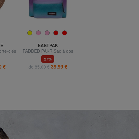
E
EASTPAK
EASTPAK
rte-clés
PADDED PAKR Sac à dos
BACK TO WORK Sac à dos
ue
ordinateur 15"
27%
51%
0 €
39,99 €
36,99 €
de 85,00 €
de 77,00 €