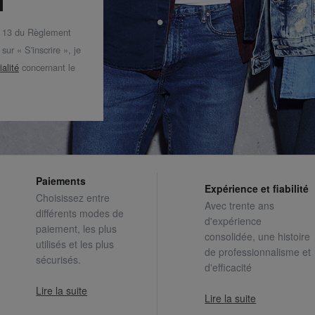
t 13 du Règlement
ur « S'inscrire », je
ialité
concernant le
Paiements
Expérience et fiabilité
Choisissez entre
Avec trente ans
différents modes de
d'expérience
paiement, les plus
consolidée, une histoire
utilisés et les plus
de professionnalisme et
sécurisés.
d'efficacité
Lire la suite
Lire la suite