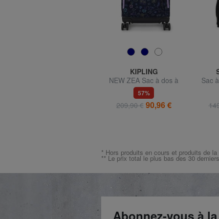
EASTPAK
KIPLING
à
MORIUS Sac à dos pour
NEW ZEA Sac à dos à
Sac à
ordinateur 15"
roulettes avec support pour
GUA
33%
57%
ordinateur portable
ordina
56,99 €
90,96 €
85,00 €
209,90 €
149
* Hors produits en cours et produits de la
** Le prix total le plus bas des 30 dernier
Abonnez-vous à la