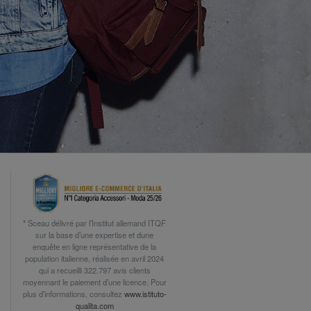
* Sceau délivré par l’Institut allemand ITQF
sur la base d’une expertise et dune
enquête en ligne représentative de la
population italienne, réalisée en avril 2024
qui a recueilli 322.797 avis clients
moyennant le paiement d’une licence. Pour
plus d’informations, consultez
www.istituto-
qualita.com