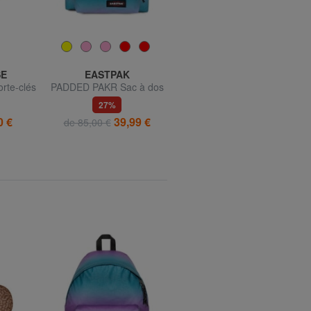
E
EASTPAK
EASTPAK
rte-clés
PADDED PAKR Sac à dos
BACK TO WORK Sac à dos
ue
ordinateur 15"
27%
51%
0 €
39,99 €
36,99 €
de 85,00 €
de 77,00 €