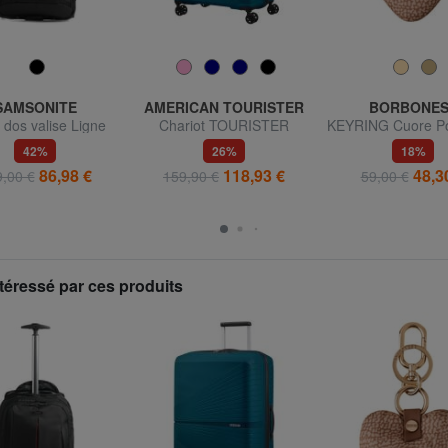
SAMSONITE
AMERICAN TOURISTER
BORBONES
 dos valise Ligne
Chariot TOURISTER
KEYRING Cuore Po
RDIT 2.0, pour
AMERICAIN AIRCONIC,
avec breloq
42%
26%
18%
teur portable 17,3"
grand, taille légère
86,98 €
118,93 €
48,3
,00 €
159,90 €
59,00 €
téressé par ces produits