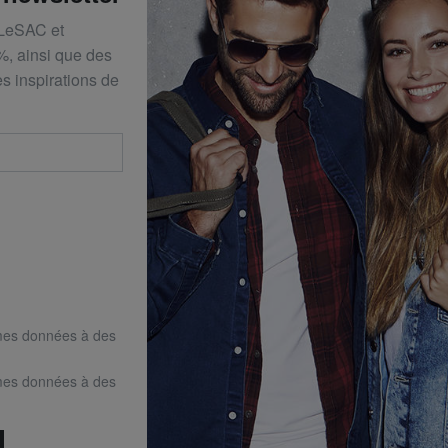
 LeSAC et
%, ainsi que des
s inspirations de
mes données à des
mes données à des