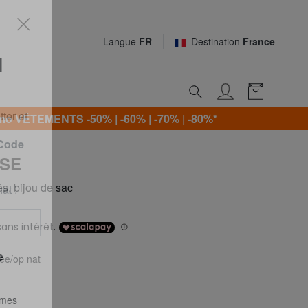
Langue
FR
Destination
France
N
o VÊTEMENTS -50% | -60% | -70% | -80%*
ter et
SE
 Code
, bijou de sac
at !
free/op nat
e