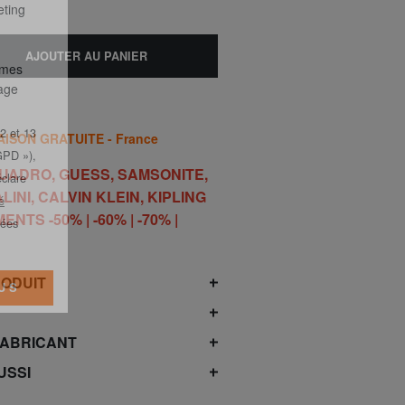
 mes
eting
AJOUTER AU PANIER
 mes
lage
AISON GRATUITE - France
2 et 13
PIQUADRO, GUESS, SAMSONITE,
GPD »),
LINI, CALVIN KLEIN, KIPLING
éclare
ENTS -50% | -60% | -70% |
é
nées
RODUIT
US
FABRICANT
USSI