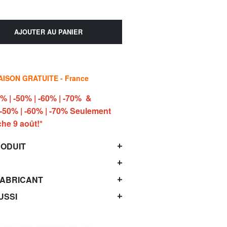
AJOUTER AU PANIER
AISON GRATUITE - France
 | -50% | -60% | -70% &
50% | -60% | -70% Seulement
he 9 août!*
RODUIT
FABRICANT
USSI