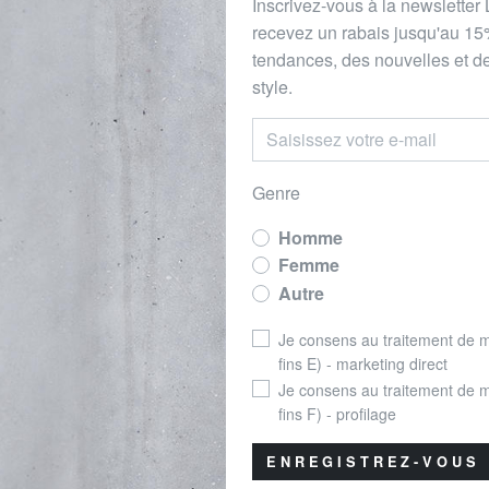
Inscrivez-vous à la newsletter
recevez un rabais
jusqu'au 1
5
tendances, des nouvelles et de
style.
Genre
Homme
Femme
Autre
Je consens au traitement de 
fins E) - marketing direct
Je consens au traitement de 
fins F) - profilage
ENREGISTREZ-VOUS