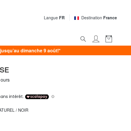
Langue
FR
Destination
France
jusqu’au dimanche 9 août!*
SE
 ours
NATUREL / NOIR