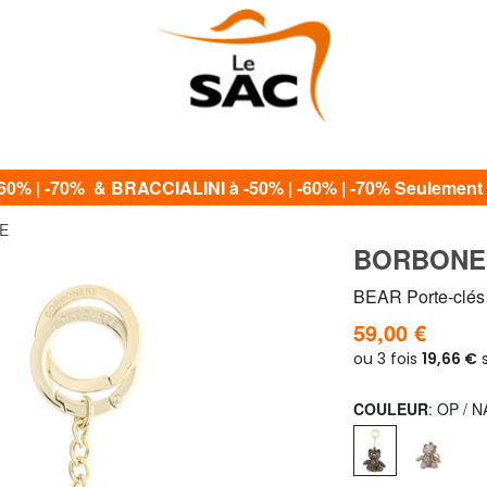
60% | -70% & BRACCIALINI à -50% | -60% | -70% Seulement 
E
BORBONE
BEAR Porte-clés
59,00 €
COULEUR
: OP / 