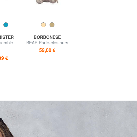
RISTER
BORBONESE
GUESS
semble
BEAR Porte-clés ours
BEAR Porte-clés
moyen +
59,00 €
30,00 €
99 €