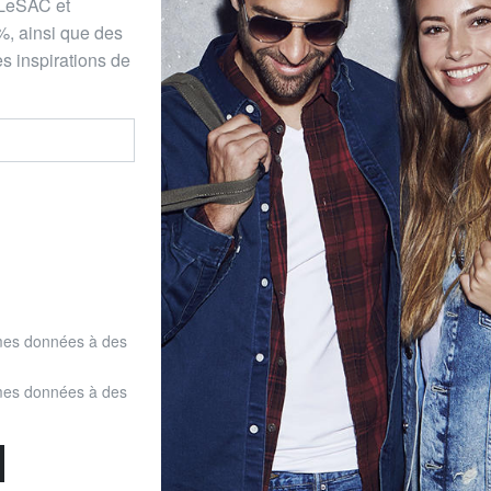
 LeSAC et
%, ainsi que des
s inspirations de
mes données à des
mes données à des