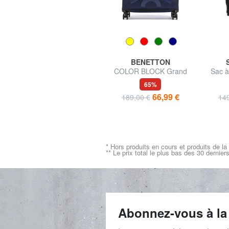
EASTPAK
BENETTON
à
DAY OFFICE Sac à dos
COLOR BLOCK Grand
Sac à
pour ordinateur portable 16
chariot extensible
GUA
32%
65%
pouces
ordina
51,99 €
66,99 €
de 77,00 €
189,00 €
149
* Hors produits en cours et produits de la
** Le prix total le plus bas des 30 dernier
Abonnez-vous à la