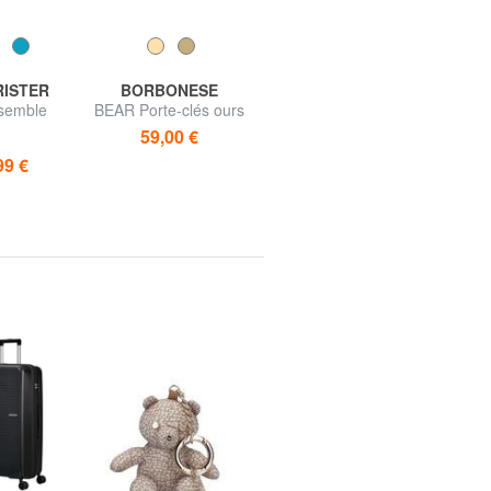
RISTER
BORBONESE
GUESS
semble
BEAR Porte-clés ours
BEAR Porte-clés
moyen +
59,00 €
30,00 €
99 €