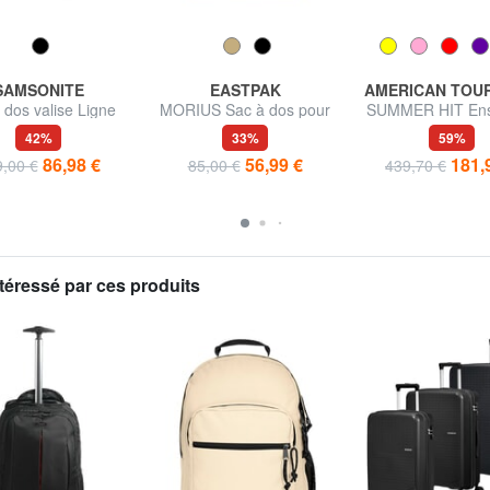
SAMSONITE
EASTPAK
AMERICAN TOU
 dos valise Ligne
MORIUS Sac à dos pour
SUMMER HIT En
RDIT 2.0, pour
ordinateur 15"
cabine + trolley 
42%
33%
59%
teur portable 17,3"
grand
86,98 €
56,99 €
181,
,00 €
85,00 €
439,70 €
téressé par ces produits