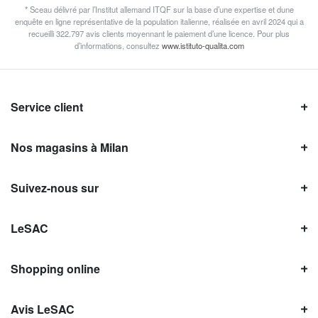
* Sceau délivré par l’Institut allemand ITQF sur la base d’une expertise et dune
enquête en ligne représentative de la population italienne, réalisée en avril 2024 qui a
recueilli 322.797 avis clients moyennant le paiement d’une licence. Pour plus
d’informations, consultez
www.istituto-qualita.com
Service client
Nos magasins à Milan
Suivez-nous sur
LeSAC
Shopping online
Avis LeSAC