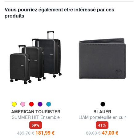
Vous pourriez également être intéressé par ces
produits
AMERICAN TOURISTER
BLAUER
SUMMER HIT Ensemble
LIAM portefeuille en cuir
cabine + trolley moyen + grand
59%
41%
181,99 €
47,00 €
439,70 €
80,00 €