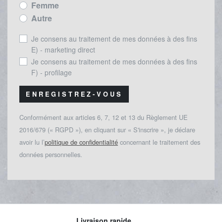
Femme
Autre
Je consens au traitement de mes données à des fins
E) - marketing direct
Je consens au traitement de mes données à des fins
F) - profilage
ENREGISTREZ-VOUS
Conformément aux articles 6, 7, 12 et 13 du Règlement UE
2016/679 (« RGPD »), en cliquant sur « S'inscrire », je déclare
avoir lu l’
politique de confidentialité
concernant le traitement des
données personnelles.
Livraison rapide