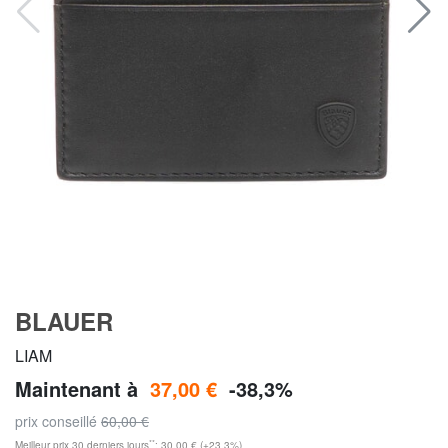
BLAUER
LIAM
Maintenant à
37,00 €
-38,3%
prix conseillé
60,00 €
**
Meilleur prix 30 derniers jours
: 30,00 € (+23,3%)