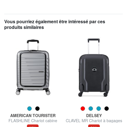
Vous pourriez également être intéressé par ces
produits similaires
AMERICAN TOURISTER
DELSEY
FLASHLINE Chariot cabine
CLAVEL MR Chariot à bagages
avec pochette pour ordinateur
à main