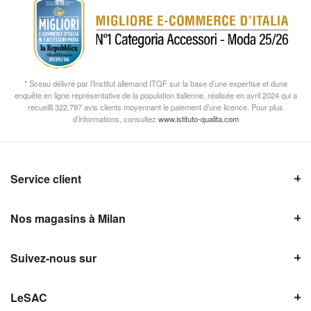
* Sceau délivré par l’Institut allemand ITQF sur la base d’une expertise et dune
enquête en ligne représentative de la population italienne, réalisée en avril 2024 qui a
recueilli 322.797 avis clients moyennant le paiement d’une licence. Pour plus
d’informations, consultez
www.istituto-qualita.com
Service client
Nos magasins à Milan
Suivez-nous sur
LeSAC