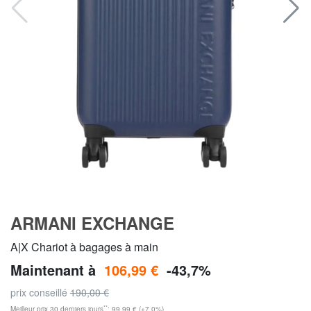
ARMANI EXCHANGE
A|X Chariot à bagages à main
Maintenant à
106,99 €
-43,7%
prix conseillé
190,00 €
**
Meilleur prix 30 derniers jours
: 99,99 € (+7,0%)