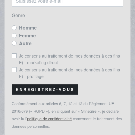
Genre
Homme
Femme
Autre
Je consens au traitement de mes données à des fins
E) - marketing direct
Je consens au traitement de mes données à des fins
F) - profilage
ENREGISTREZ-VOUS
Conformément aux articles 6, 7, 12 et 13 du Règlement UE
2016/679 (« RGPD »), en cliquant sur « S'inscrire », je déclare
avoir lu l’
politique de confidentialité
concernant le traitement des
données personnelles.