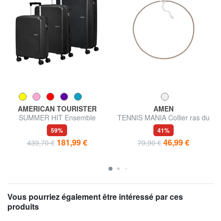
AMERICAN TOURISTER
AMEN
SUMMER HIT Ensemble
TENNIS MANIA Collier ras du
cabine + trolley moyen + grand
cou avec zircone
59%
41%
181,99 €
46,99 €
439,70 €
79,90 €
Vous pourriez également être intéressé par ces
produits