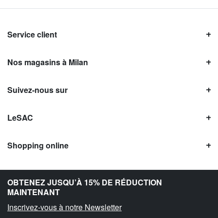
Service client
Nos magasins à Milan
Suivez-nous sur
LeSAC
Shopping online
Avis LeSAC
OBTENEZ JUSQU’À 15% DE RÉDUCTION
MAINTENANT
Inscrivez-vous à notre Newsletter
Copyright © Le SAC s.r.l. | PI 10954380159 |
Information légale