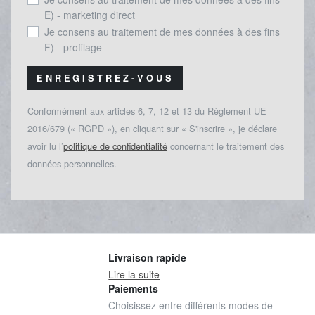
E) - marketing direct
Je consens au traitement de mes données à des fins
F) - profilage
ENREGISTREZ-VOUS
Conformément aux articles 6, 7, 12 et 13 du Règlement UE
2016/679 (« RGPD »), en cliquant sur « S'inscrire », je déclare
avoir lu l’
politique de confidentialité
concernant le traitement des
données personnelles.
Livraison rapide
Lire la suite
Paiements
Choisissez entre différents modes de