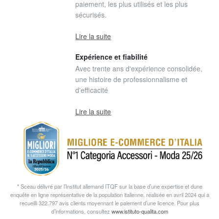
paiement, les plus utilisés et les plus
sécurisés.
Lire la suite
Expérience et fiabilité
Avec trente ans d'expérience consolidée,
une histoire de professionnalisme et
d'efficacité
Lire la suite
* Sceau délivré par l’Institut allemand ITQF sur la base d’une expertise et dune
enquête en ligne représentative de la population italienne, réalisée en avril 2024 qui a
recueilli 322.797 avis clients moyennant le paiement d’une licence. Pour plus
d’informations, consultez
www.istituto-qualita.com