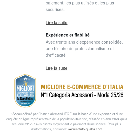
paiement, les plus utilisés et les plus
sécurisés.
Lire la suite
Expérience et fiabilité
Avec trente ans d'expérience consolidée,
une histoire de professionnalisme et
d'efficacité
Lire la suite
* Sceau délivré par l’Institut allemand ITQF sur la base d’une expertise et dune
enquête en ligne représentative de la population italienne, réalisée en avril 2024 qui a
recueilli 322.797 avis clients moyennant le paiement d’une licence. Pour plus
d’informations, consultez
www.istituto-qualita.com