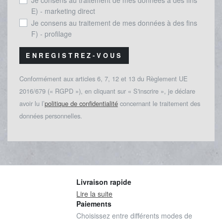
Je consens au traitement de mes données à des fins
E) - marketing direct
Je consens au traitement de mes données à des fins
F) - profilage
ENREGISTREZ-VOUS
Conformément aux articles 6, 7, 12 et 13 du Règlement UE
2016/679 (« RGPD »), en cliquant sur « S'inscrire », je déclare
avoir lu l’
politique de confidentialité
concernant le traitement des
données personnelles.
Livraison rapide
Lire la suite
Paiements
Choisissez entre différents modes de