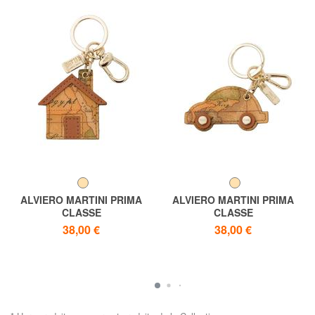
ALVIERO MARTINI PRIMA
ALVIERO MARTINI PRIMA
CLASSE
CLASSE
Porte-clés Geo Print House
Porte-clés de voiture à imprimé
38,00 €
38,00 €
géométrique