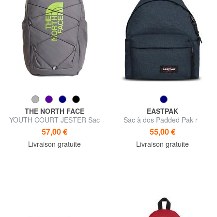
THE NORTH FACE
EASTPAK
YOUTH COURT JESTER Sac
Sac à dos Padded Pak r
à dos ordinateur 15"
57,00 €
55,00 €
Livraison gratuite
Livraison gratuite