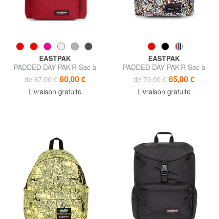
EASTPAK
EASTPAK
PADDED DAY PAK'R Sac à
PADDED DAY PAK'R Sac à
dos pour ordinateur portable
dos imprimé Mickey Mouse
60,00 €
65,00 €
de 67,00 €
de 70,00 €
14"
Livraison gratuite
Livraison gratuite