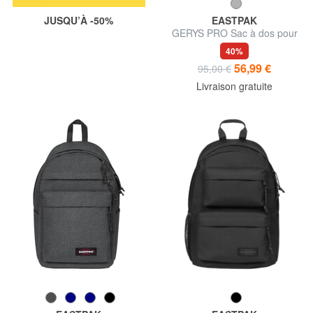
JUSQU’À -50%
EASTPAK
GERYS PRO Sac à dos pour
ordinateur portable 15,6"
40%
56,99 €
95,00 €
Livraison gratuite