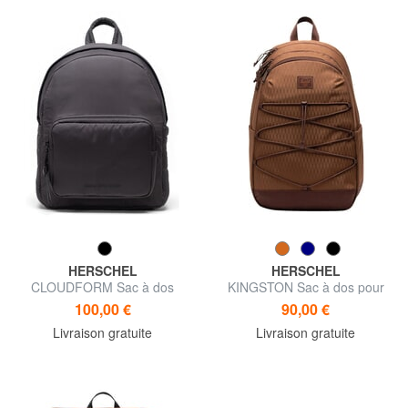
HERSCHEL
HERSCHEL
CLOUDFORM Sac à dos
KINGSTON Sac à dos pour
ordinateur portable 15,6
100,00 €
90,00 €
pouces
Livraison gratuite
Livraison gratuite