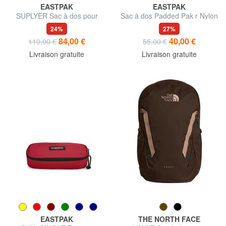
EASTPAK
EASTPAK
SUPLYER Sac à dos pour
Sac à dos Padded Pak r Nylon
ordinateur portable 15,6"
24%
27%
84,00 €
40,00 €
110,00 €
55,00 €
Livraison gratuite
Livraison gratuite
EASTPAK
THE NORTH FACE