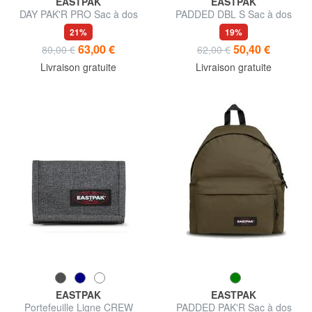
EASTPAK
EASTPAK
DAY PAK'R PRO Sac à dos
PADDED DBL S Sac à dos
pour ordinateur portable 16
pour tablette
21%
19%
pouces
63,00 €
50,40 €
80,00 €
62,00 €
Livraison gratuite
Livraison gratuite
EASTPAK
EASTPAK
Portefeuille Ligne CREW
PADDED PAK'R Sac à dos