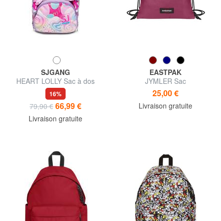
SJGANG
EASTPAK
HEART LOLLY Sac à dos
JYMLER Sac
double
25,00 €
16%
66,99 €
Livraison gratuite
79,90 €
Livraison gratuite