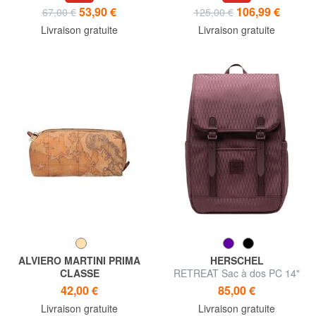
13''
53,90 €
106,99 €
67,00 €
125,00 €
Livraison gratuite
Livraison gratuite
ALVIERO MARTINI PRIMA
HERSCHEL
CLASSE
RETREAT Sac à dos PC 14"
Trousse de toilette ALVIRO
42,00 €
85,00 €
MARTINI 1^ CLASSE GEO
Livraison gratuite
Livraison gratuite
CLASSIC