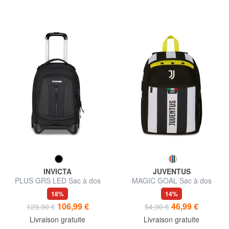
INVICTA
JUVENTUS
PLUS GRS LED Sac à dos
MAGIC GOAL Sac à dos
trolley pour ordinateur
extensible
18%
14%
portable 14"
106,99 €
46,99 €
129,90 €
54,90 €
Livraison gratuite
Livraison gratuite