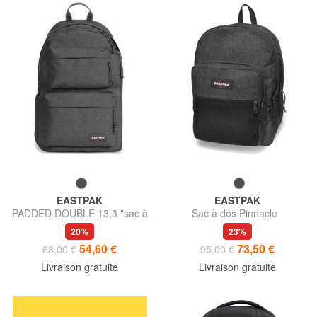
EASTPAK
EASTPAK
PADDED DOUBLE 13,3 "sac à
Sac à dos Pinnacle
dos pc
20%
23%
54,60 €
73,50 €
68,00 €
95,00 €
Livraison gratuite
Livraison gratuite