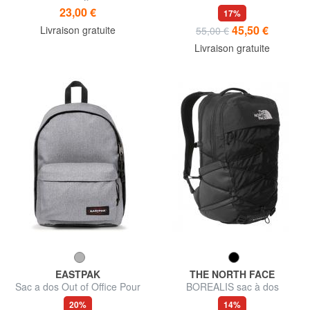
PADDED PAK'R pour PC 13 "
23,00 €
17%
45,50 €
Livraison gratuite
55,00 €
Livraison gratuite
EASTPAK
THE NORTH FACE
Sac a dos Out of Office Pour
BOREALIS sac à dos
ordinateur portable jusqu'à
ordinateur 13"
20%
14%