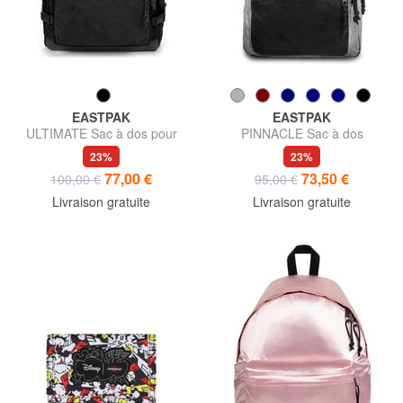
EASTPAK
EASTPAK
ULTIMATE Sac à dos pour
PINNACLE Sac à dos
ordinateur portable 15,6"
23%
23%
77,00 €
73,50 €
100,00 €
95,00 €
Livraison gratuite
Livraison gratuite