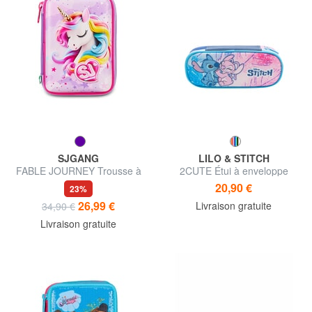
SJGANG
LILO & STITCH
FABLE JOURNEY Trousse à
2CUTE Étui à enveloppe
crayons avec kit scolaire
20,90 €
23%
26,99 €
Livraison gratuite
34,90 €
Livraison gratuite