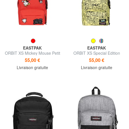
EASTPAK
EASTPAK
ORBIT XS Mickey Mouse Petit
ORBIT XS Special Edition
sac à dos
Petit sac à dos
55,00 €
55,00 €
Livraison gratuite
Livraison gratuite