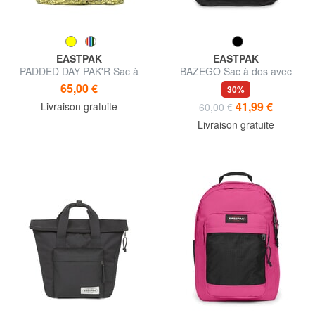
EASTPAK
EASTPAK
PADDED DAY PAK'R Sac à
BAZEGO Sac à dos avec
dos pour ordinateur portable
support pour ordinateur
65,00 €
30%
14 pouces
portable 15,6"
41,99 €
Livraison gratuite
60,00 €
Livraison gratuite