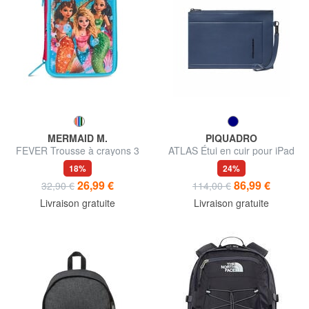
MERMAID M.
PIQUADRO
FEVER Trousse à crayons 3
ATLAS Étui en cuir pour iPad
zips avec trousse scolaire
pour homme
18%
24%
26,99 €
86,99 €
32,90 €
114,00 €
Livraison gratuite
Livraison gratuite