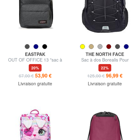
EASTPAK
THE NORTH FACE
OUT OF OFFICE 13 "sac à
Sac à dos Borealis Pour
dos pour ordinateur portable
ordinateur portable jusqu'à
20%
22%
15''
53,90 €
96,99 €
67,00 €
125,00 €
Livraison gratuite
Livraison gratuite