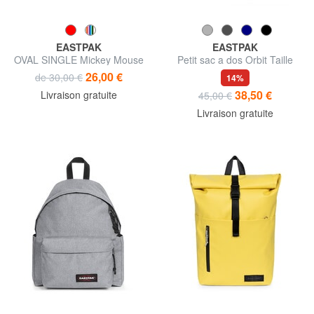
EASTPAK
EASTPAK
OVAL SINGLE Mickey Mouse
Petit sac a dos Orbit Taille
Trousse
petite
26,00 €
de 30,00 €
14%
38,50 €
Livraison gratuite
45,00 €
Livraison gratuite