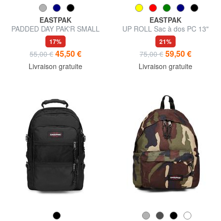
EASTPAK
EASTPAK
PADDED DAY PAK'R SMALL
UP ROLL Sac à dos PC 13"
Sac à dos porte-tablette
17%
21%
45,50 €
59,50 €
55,00 €
75,00 €
Livraison gratuite
Livraison gratuite