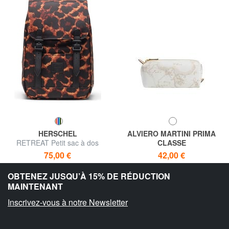
HERSCHEL
ALVIERO MARTINI PRIMA
RETREAT Petit sac à dos
CLASSE
GEO CLASSIC Trousse
75,00 €
42,00 €
cosmétique avec fermeture
Livraison gratuite
Livraison gratuite
éclair
OBTENEZ JUSQU’À 15% DE RÉDUCTION
MAINTENANT
Inscrivez-vous à notre Newsletter