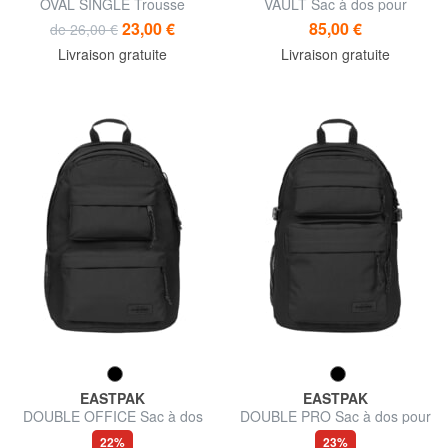
OVAL SINGLE Trousse
VAULT Sac à dos pour
ordinateur portable 13"
23,00 €
85,00 €
de 26,00 €
Livraison gratuite
Livraison gratuite
EASTPAK
EASTPAK
DOUBLE OFFICE Sac à dos
DOUBLE PRO Sac à dos pour
PC 17"
ordinateur portable 15,6"
22%
23%