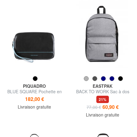
PIQUADRO
EASTPAK
BLUE SQUARE Pochette en
BACK TO WORK Sac à dos
cuir avec manchette
ordinateur 15"
182,00 €
21%
60,90 €
Livraison gratuite
77,00 €
Livraison gratuite