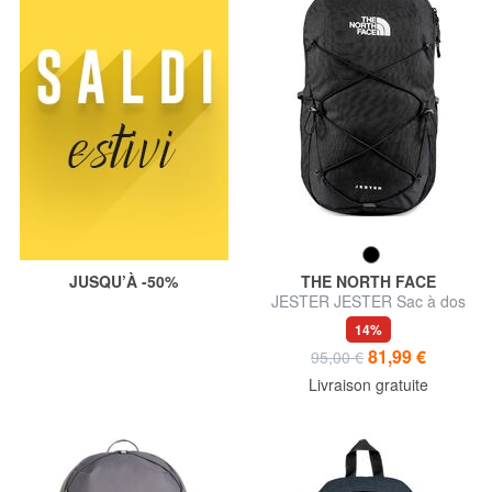
JUSQU’À -50%
THE NORTH FACE
JESTER JESTER Sac à dos
pour ordinateur portable de
14%
15’’
81,99 €
95,00 €
Livraison gratuite