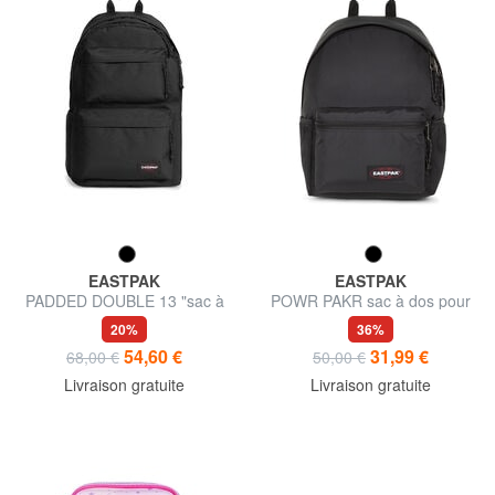
EASTPAK
EASTPAK
PADDED DOUBLE 13 "sac à
POWR PAKR sac à dos pour
dos pour ordinateur portable
ordinateur portable 13"
20%
36%
54,60 €
31,99 €
68,00 €
50,00 €
Livraison gratuite
Livraison gratuite