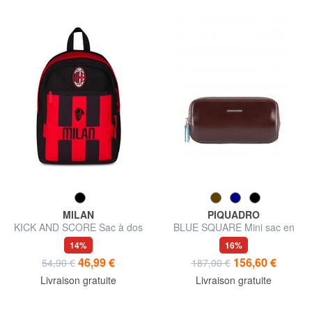
MILAN
PIQUADRO
KICK AND SCORE Sac à dos
BLUE SQUARE Mini sac en
extensible
cuir avec 3 zips
14%
16%
46,99 €
156,60 €
54,90 €
187,00 €
Livraison gratuite
Livraison gratuite