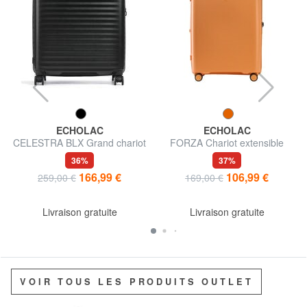
ECHOLAC
ECHOLAC
CELESTRA BLX Grand chariot
FORZA Chariot extensible
extensible
moyen
36%
37%
166,99 €
106,99 €
259,00 €
169,00 €
Livraison gratuite
Livraison gratuite
VOIR TOUS LES PRODUITS OUTLET