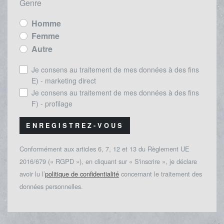
Genre
Homme
Femme
Autre
Je consens au traitement de mes données à des fins
E) - marketing direct
Je consens au traitement de mes données à des fins
F) - profilage
ENREGISTREZ-VOUS
Conformément aux articles 6, 7, 12 et 13 du Règlement UE
2016/679 (« RGPD »), en cliquant sur « S'inscrire », je déclare
avoir lu l’
politique de confidentialité
concernant le traitement des
données personnelles.