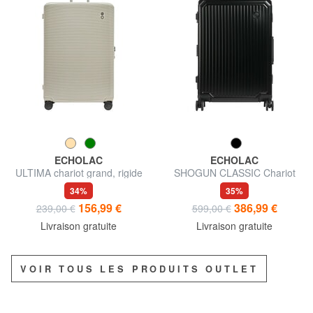
ECHOLAC
ECHOLAC
ULTIMA chariot grand, rigide
SHOGUN CLASSIC Chariot
et extensible
moyen
34%
35%
156,99 €
386,99 €
239,00 €
599,00 €
Livraison gratuite
Livraison gratuite
VOIR TOUS LES PRODUITS OUTLET