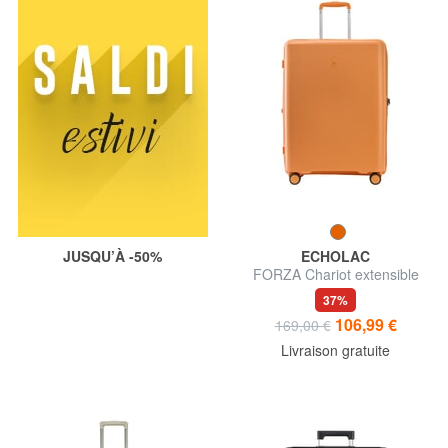
JUSQU’À -50%
ECHOLAC
FORZA Chariot extensible
moyen
37%
106,99 €
169,00 €
Livraison gratuite