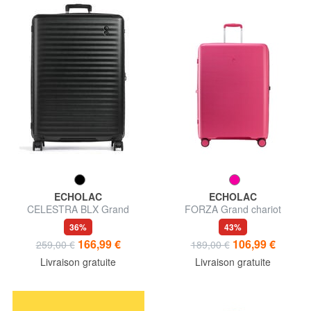
ECHOLAC
ECHOLAC
CELESTRA BLX Grand
FORZA Grand chariot
chariot extensible
extensible
36%
43%
166,99 €
106,99 €
259,00 €
189,00 €
Livraison gratuite
Livraison gratuite