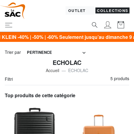
OUTLET
COLLECTIONS
0% | -50% | -60% Seulement jusqu’au dimanche 9 août !*
Trier par
PERTINENCE
ECHOLAC
Accueil
ECHOLAC
5 produits
Filtri
Top produits de cette catégorie