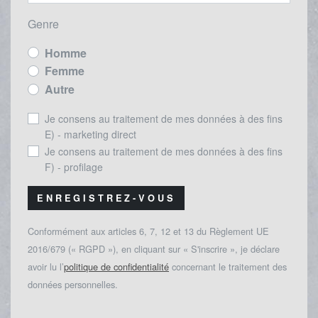
Genre
Homme
Femme
Autre
Je consens au traitement de mes données à des fins
E) - marketing direct
Je consens au traitement de mes données à des fins
F) - profilage
ENREGISTREZ-VOUS
Conformément aux articles 6, 7, 12 et 13 du Règlement UE
2016/679 (« RGPD »), en cliquant sur « S'inscrire », je déclare
avoir lu l’
politique de confidentialité
concernant le traitement des
données personnelles.