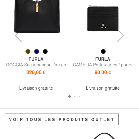
FURLA
FURLA
GOCCIA Sac à bandoulière en
CAMELIA Porte-cartes / porte-
cuir
monnaie en cuir
320,00 €
90,00 €
Livraison gratuite
Livraison gratuite
VOIR TOUS LES PRODUITS OUTLET