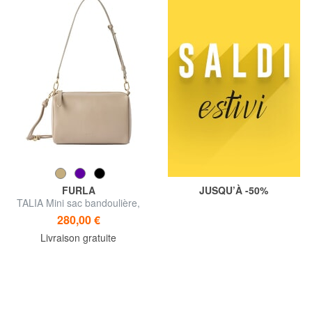
FURLA
JUSQU’À -50%
TALIA Mini sac bandoulière,
avec bandoulière
280,00 €
Livraison gratuite