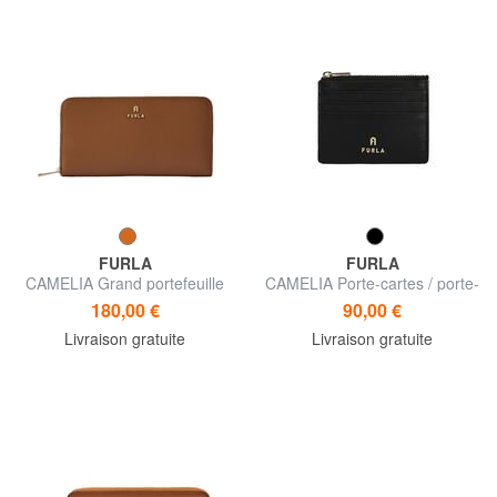
FURLA
FURLA
CAMELIA Grand portefeuille
CAMELIA Porte-cartes / porte-
zippé
monnaie en cuir
180,00 €
90,00 €
Livraison gratuite
Livraison gratuite