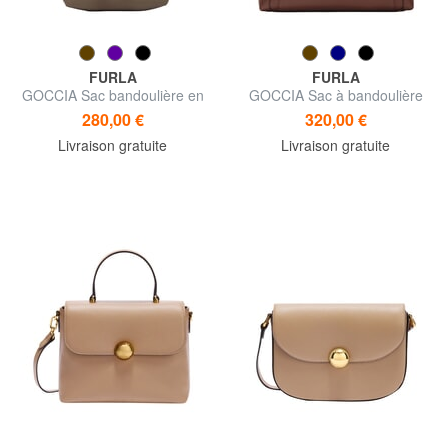
FURLA
FURLA
GOCCIA Sac bandoulière en
GOCCIA Sac à bandoulière
cuir martelé
en cuir
280,00 €
320,00 €
Livraison gratuite
Livraison gratuite