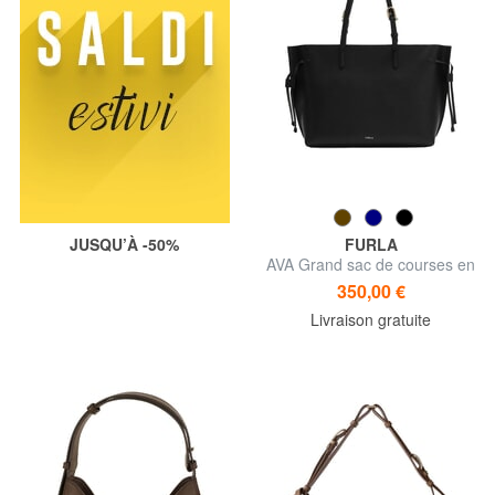
JUSQU’À -50%
FURLA
AVA Grand sac de courses en
cuir
350,00 €
Livraison gratuite