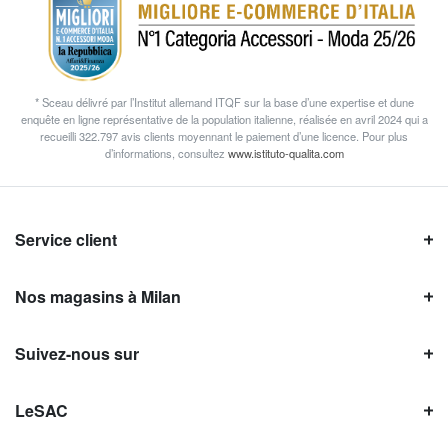
* Sceau délivré par l’Institut allemand ITQF sur la base d’une expertise et dune
enquête en ligne représentative de la population italienne, réalisée en avril 2024 qui a
recueilli 322.797 avis clients moyennant le paiement d’une licence. Pour plus
d’informations, consultez
www.istituto-qualita.com
Service client
Nos magasins à Milan
Suivez-nous sur
LeSAC