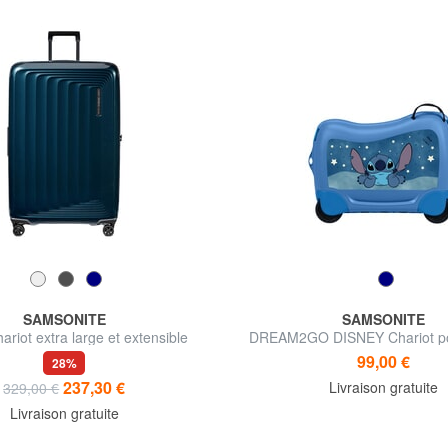
SAMSONITE
SAMSONITE
iot extra large et extensible
DREAM2GO DISNEY Chariot po
99,00 €
28%
237,30 €
Livraison gratuite
329,00 €
Livraison gratuite