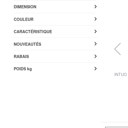
DIMENSION
COULEUR
CARACTÉRISTIQUE
NOUVEAUTÉS
RABAIS
POIDS kg
AMERICAN TOURISTER
Valise Ligne SOUNDBOX. taille grande.
INTUO C
extensible
26%
146,93 €
199,90 €
Livraison gratuite