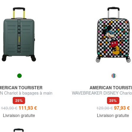
MERICAN TOURISTER
AMERICAN TOURIST
N Chariot à bagages à main
WAVEBREAKER DISNEY Chariot
à main
25%
25%
111,93 €
97,93 €
149,90 €
129,90 €
Livraison gratuite
Livraison gratuite