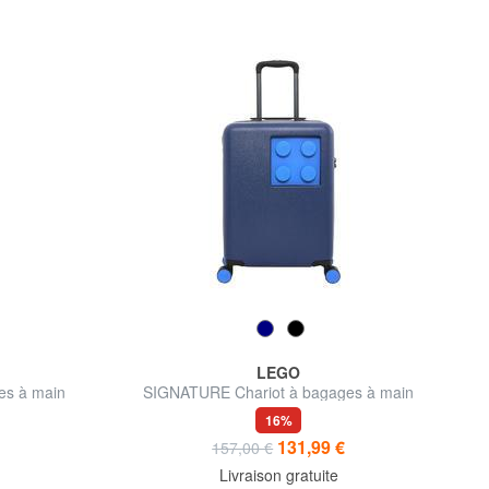
LEGO
es à main
SIGNATURE Chariot à bagages à main
16%
131,99 €
157,00 €
Livraison gratuite