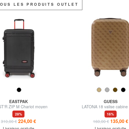
TOUS LES PRODUITS OUTLET
EASTPAK
GUESS
T'R ZIP M Chariot moyen
LATONA 18 valise cabine 
28%
16%
224,00 €
135,00 €
310,00 €
160,00 €
Livraison gratuite
Livraison gratuite