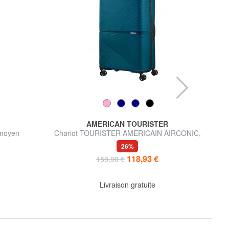
AMERICAN TOURISTER
 moyen
Chariot TOURISTER AMERICAIN AIRCONIC,
SOU
grand, taille légère
26%
118,93 €
159,90 €
Livraison gratuite