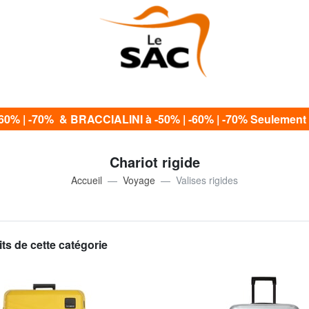
60% | -70% & BRACCIALINI à -50% | -60% | -70% Seulement 
Chariot rigide
Accueil
Voyage
Valises rigides
ts de cette catégorie