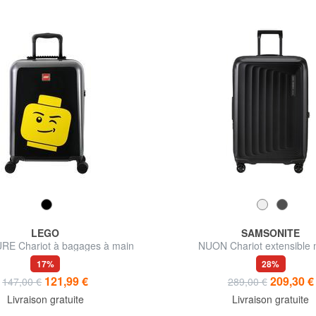
LEGO
SAMSONITE
RE Chariot à bagages à main
NUON Chariot extensible
17%
28%
121,99 €
209,30 €
147,00 €
289,00 €
Livraison gratuite
Livraison gratuite