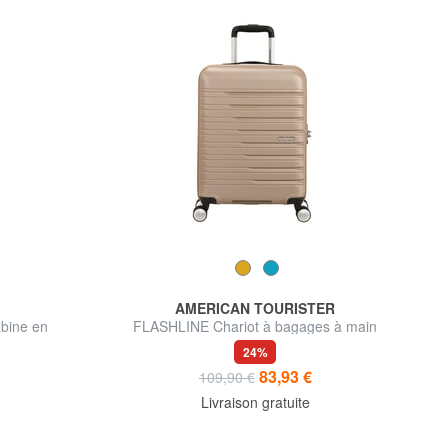
AMERICAN TOURISTER
abine en
FLASHLINE Chariot à bagages à main
V
24%
83,93 €
109,90 €
Livraison gratuite