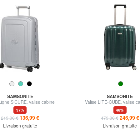
SAMSONITE
SAMSONITE
Ligne S'CURE, valise cabine
Valise LITE-CUBE, valise c
polycarbonate CUR
37%
48%
136,99 €
246,99 €
219,00 €
479,00 €
Livraison gratuite
Livraison gratuite