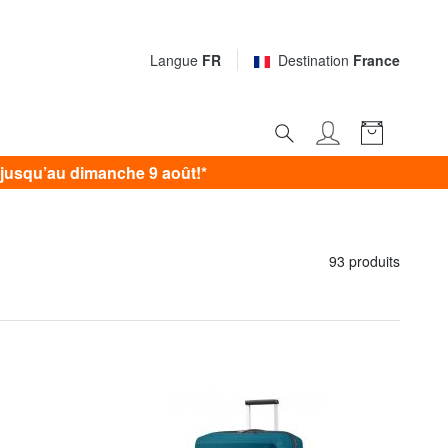
Langue
FR
Destination
France
jusqu’au dimanche 9 août!*
93 produits